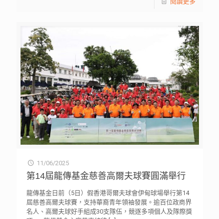
閱讀更多
11/06/2025
第14屆龍傳基金慈善高爾夫球賽圓滿舉行
龍傳基金日前（5日）假香港哥爾夫球會伊甸球場舉行第14
屆慈善高爾夫球賽，支持華裔青年領袖發展。逾百位政商界
名人、高爾夫球好手組成30支隊伍，競逐多項個人及隊際獎