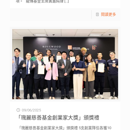
項。 龍傳基金主席黃嘉純律
[…]
閱讀更多
09/06/2025
「瑰麗慈善基金創業家大獎」頒獎禮
「瑰麗慈善基金創業家大獎」頒獎禮 5支創業隊伍各獲10