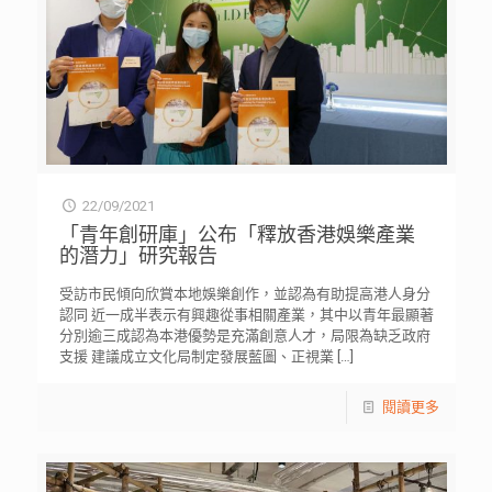
22/09/2021
「青年創研庫」公布「釋放香港娛樂產業
的潛力」研究報告
受訪市民傾向欣賞本地娛樂創作，並認為有助提高港人身分
認同 近一成半表示有興趣從事相關產業，其中以青年最顯著
分別逾三成認為本港優勢是充滿創意人才，局限為缺乏政府
支援 建議成立文化局制定發展藍圖、正視業
[…]
閱讀更多