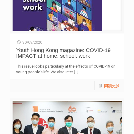
30/09/2020
Youth Hong Kong magazine: COVID-19
IMPACT at home, school, work
This issue looks particularly at the effects of COVID-19 on
young people’s life. We also inter
[…]
閱讀更多