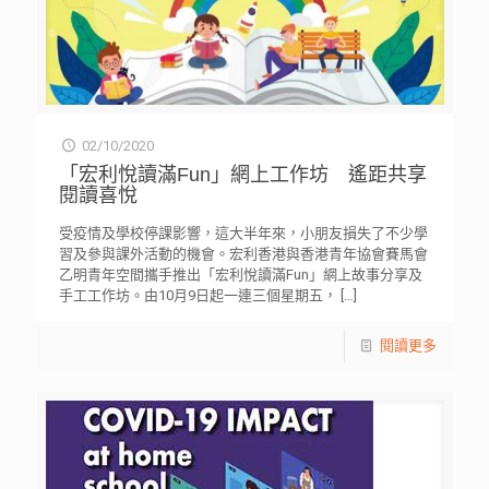
02/10/2020
「宏利悅讀滿Fun」網上工作坊 遙距共享
閱讀喜悅
受疫情及學校停課影響，這大半年來，小朋友損失了不少學
習及參與課外活動的機會。宏利香港與香港青年協會賽馬會
乙明青年空間攜手推出「宏利悅讀滿Fun」網上故事分享及
手工工作坊。由10月9日起一連三個星期五，
[…]
閱讀更多