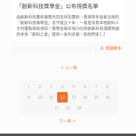
「創新科技獎學金」公布得獎名單
由創新科技署和滙豐共同支持及贊助、香港青年協會主辦的
「創新科技獎學金」至今成立十年，一直是培育本地創科人
才的重點資助項目。獎學金每年為25位對創新科技滿懷熱誠
的本地「創科之星」提供一系列支援，助他們走
[…]
閱讀更多
上一頁
1
2
3
4
5
6
7
8
9
10
11
12
13
14
15
16
17
18
19
下一頁