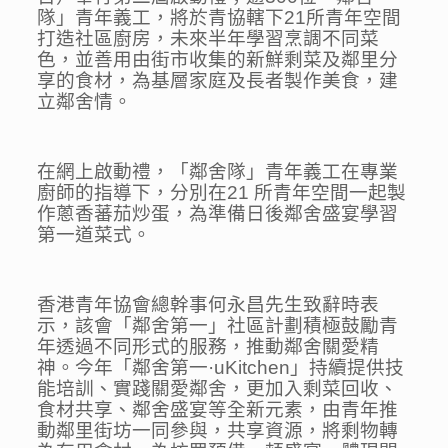
隊」青年義工，將於青協轄下21所青年空間
打造社區廚房，未來半年學習烹調不同菜
色，並善用由街市收集的新鮮剩菜及鄰里分
享的食材，為基層家庭及長者製作美食，建
立鄰舍情。
在網上啟動禮，「鄰舍隊」青年義工在專業
廚師的指導下，分別在21 所青年空間一起製
作蔥香蕃茄炒蛋，為準備日後鄰舍盛宴學習
第一道菜式。
香港青年協會總幹事何永昌先生致辭時表
示，該會「鄰舍第一」社區計劃積極鼓勵青
年透過不同形式的服務，推動鄰舍關愛精
神。今年「鄰舍第一·uKitchen」持續提供技
能培訓、實踐關愛鄰舍，更加入剩菜回收、
食材共享、鄰舍盛宴等全新元素，由青年推
動鄰里街坊一同參與，共享資源，將剩物轉