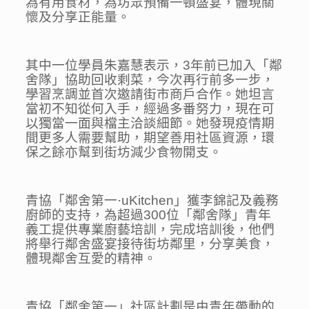
為有用食材，為坊眾預備一頓盛宴，體現關
懷及分享正能量。
其中一位學員朱嘉慧表示，3年前已加入「鄰
舍隊」協助回收剩菜，今次再行前多一步，
學習烹調並首次邀請街市商戶合作。她坦言
當初不知從何入手，經過多番努力，現在可
以獨當一面與檔主洽談細節。她發現疫情期
間更多人需要幫助，期望善用社區資源，環
保之餘亦幫到街坊減少食物開支。
青協「鄰舍第一·uKitchen」獲李錦記及義務
廚師的支持，為超過300位「鄰舍隊」青年
義工提供專業廚藝培訓，完成培訓後，他們
將舉行鄰舍盛宴接待街坊鄰里，分享美食，
體現鄰舍互愛的精神。
青協「鄰舍第一」社區計劃是由青年帶動的