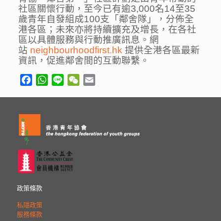
社區關懷行動，至今已有逾3,000名14至35
歲青年自發組成100支「鄰舍隊」，分佈全
港各區；未來亦將持續擴充及增長，在各社
區以具體服務與行動推廣訊息。網
站
neighbourhoodfirst.hk
提供全港各區最新
資訊，促進鄰舍間的互動聯繫。
Facebook
WhatsApp
Line
WeChat
Email
政策條款
私隱政策
服務條款