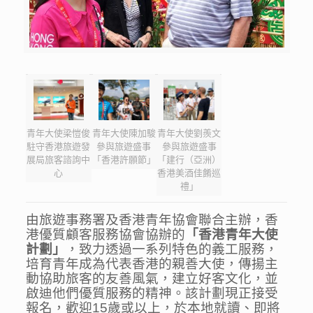
青年大使梁愷俊
青年大使陳加駿
青年大使劉羨文
駐守香港旅遊發
參與旅遊盛事
參與旅遊盛事
展局旅客諮詢中
「香港許願節」
「建行（亞洲）
心
香港美酒佳餚巡
禮」
由旅遊事務署及香港青年協會聯合主辦，香
港優質顧客服務協會協辦的
「香港青年大使
計劃」
，致力透過一系列特色的義工服務，
培育青年成為代表香港的親善大使，傳揚主
動協助旅客的友善風氣，建立好客文化，並
啟迪他們優質服務的精神。該計劃現正接受
報名，歡迎15歲或以上，於本地就讀、即將