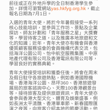
前往或正在外地升學的全日制香港學生參
加，詳情可瀏覽網站
yas.hkfyg.org.hk
，截止
報名日期為7月1日。
入選的青年大使，將於今年暑假接受一系列
核心技能培訓，並參與工作坊、景點及企業
探訪、師友計劃和「青年服務之星」大獎賽
等，學習待客之道，以及推廣本地旅遊和文
化的知識；近年，青年大使亦有機會與香港
優質顧客服務協會的會員機構代表交流，包
括海洋公園公司、怡中航空服務集團、中原
地產代理有限公司及香港電訊有限公司等，
學習良好的實務典範。
青年大使接受培訓和獲委任後，將會在周末
及假日駐守各旅遊熱點，例如香港國際機
場、香港海洋公園、昂坪360、香港旅遊發
展局的旅客諮詢中心、天際100香港觀景台
等，接待旅客及提供旅遊資訊。青年大使亦
會參與香港大型文化、體育及娛樂盛事，例
如長洲太平清醮、香港單車節、新春國際匯
演之夜等，向旅客介紹本地的節慶活動。他