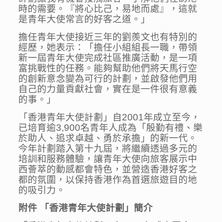
時的需要。『將心比己，易地而處』，這就
是青年大使常言的好客之道。」
擔任青年大使接近三年的劉羨文也有特別的
經歷，她表示：「擔任小組組長一職，帶領
新一屆青年大使完成社區推廣活動，是一項
富挑戰性的任務。能夠幫助他們將天馬行空
的創新意念變為可行的計劃，並啟發他們用
自己的力量貢獻社會，實在是一件很有意義
的事。」
「香港青年大使計劃」自2001年成立至今，
已培育逾3,900名青年人成為「殷勤有禮、樂
於助人、追求卓越、勇於承擔」的新一代。
今年計劃踏入第十九屆，將繼續透過多元的
培訓和服務體驗，讓青年大使向旅客展示中
西薈萃的動感都會特色，並營造香港好客之
都的氛圍，以保持香港作為首選旅遊目的地
的吸引力。
附件
「香港青年大使計劃」簡介