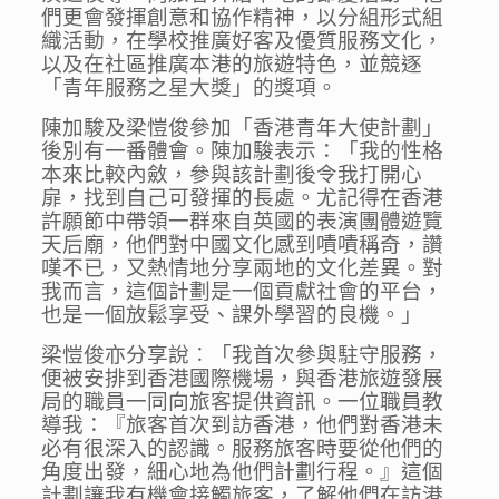
們更會發揮創意和協作精神，以分組形式組
織活動，在學校推廣好客及優質服務文化，
以及在社區推廣本港的旅遊特色，並競逐
「青年服務之星大獎」的獎項。
陳加駿及梁愷俊參加「香港青年大使計劃」
後別有一番體會。陳加駿表示：「我的性格
本來比較內斂，參與該計劃後令我打開心
扉，找到自己可發揮的長處。尤記得在香港
許願節中帶領一群來自英國的表演團體遊覽
天后廟，他們對中國文化感到嘖嘖稱奇，讚
嘆不已，又熱情地分享兩地的文化差異。對
我而言，這個計劃是一個貢獻社會的平台，
也是一個放鬆享受、課外學習的良機。」
梁愷俊亦分享說︰「我首次參與駐守服務，
便被安排到香港國際機場，與香港旅遊發展
局的職員一同向旅客提供資訊。一位職員教
導我：『旅客首次到訪香港，他們對香港未
必有很深入的認識。服務旅客時要從他們的
角度出發，細心地為他們計劃行程。』這個
計劃讓我有機會接觸旅客，了解他們在訪港