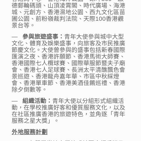
德郵輪碼頭、山頂凌霄閣、時代廣場、海港
城、元創方、香港濕地公園、西九文化區苗
圃公園、前粉嶺裁判法院、天際100香港觀
景台等。
—
參與旅遊盛事：
青年大使參與城中大型
文化、體育及娛樂盛事，向旅客及市民推廣
節慶文化。大使曾參與的盛事包括新春國際
匯演之夜、香港許願節、香港馬術大師賽、
香港國際七人欖球賽、國際華服節暨夫子廟
會、香港七人足球賽、長洲太平清醮飄色會
景巡遊、香港龍舟嘉年華、市區中秋綵燈
會、香港單車節、香港美酒佳餚巡禮、香港
除夕倒數等。
—
組織活動：
青年大使以分組形式組織活
動，在學校推廣好客和優質服務文化，以及
在社區推廣香港的旅遊特色，並角逐「青年
服務之星大獎」。
外地服務計劃