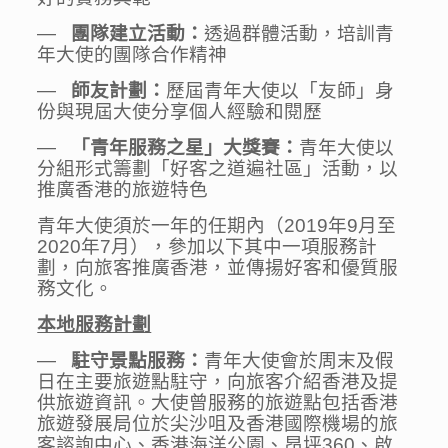
—
團隊建立活動：
透過群體活動，培訓青
年大使的團隊合作精神
—
師友計劃
：
歷屆青年大使以「友師」身
份與現屆大使分享個人經驗和閱歷
—
「青年服務之星」大獎賽：
青年大使以
分組形式籌劃「好客之道遍社區」活動，以
推廣香港的旅遊特色
青年大使須於一年的任期內（2019年9月至
2020年7月），參加以下其中一項服務計
劃，向旅客推廣香港，並傳揚好客和優質服
務文化。
本地服務計劃
—
駐守景點服務：
青年大使會於周末及假
日在主要旅遊點駐守，向旅客介紹香港及提
供旅遊資訊。大使曾服務的旅遊點包括香港
旅遊發展局位於尖沙咀及香港國際機場的旅
客諮詢中心、香港海洋公園、昂坪360、啟