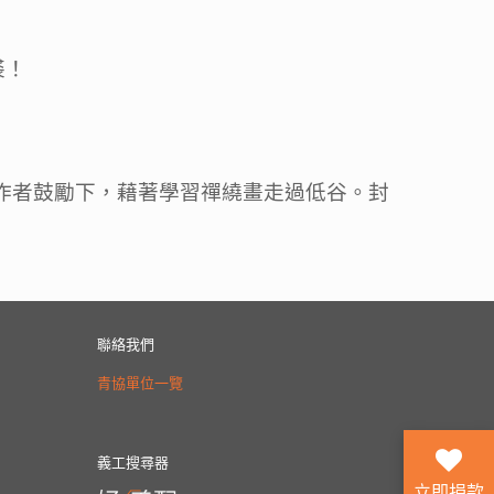
裘！
工作者鼓勵下，藉著學習禪繞畫走過低谷。封
聯絡我們
青協單位一覽
義工搜尋器
立即捐款