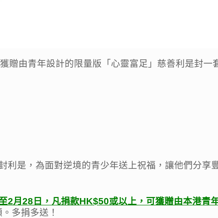
，可獲贈由青年設計的限量版「心靈富足」慈善利是封一
封利是，為面對逆境的青少年送上祝福，讓他們分享
至2
月28
日
，
凡捐款HK$50
或以上
，
可獲贈由本港青
願。多捐多送！