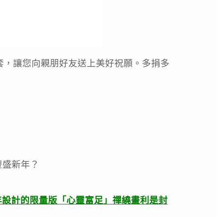
套，讓您向親朋好友送上美好祝願。多捐多
豐盛新年？
年設計的限量版「心靈富足
」
禪繞畫利是封