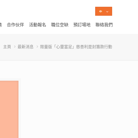
務
合作伙伴
活動報名
職位空缺
預訂場地
聯絡我們
主頁
最新消息
限量版「心靈富足」慈善利是封籌款行動