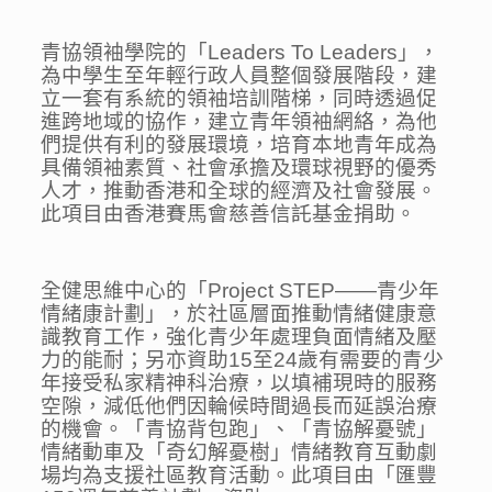
青協領袖學院的「Leaders To Leaders」，
為中學生至年輕行政人員整個發展階段，建
立一套有系統的領袖培訓階梯，同時透過促
進跨地域的協作，建立青年領袖網絡，為他
們提供有利的發展環境，培育本地青年成為
具備領袖素質、社會承擔及環球視野的優秀
人才，推動香港和全球的經濟及社會發展。
此項目由香港賽馬會慈善信託基金捐助。
全健思維中心的「Project STEP——青少年
情緒康計劃」，於社區層面推動情緒健康意
識教育工作，強化青少年處理負面情緒及壓
力的能耐；另亦資助15至24歲有需要的青少
年接受私家精神科治療，以填補現時的服務
空隙，減低他們因輪候時間過長而延誤治療
的機會。「青協背包跑」、「青協解憂號」
情緒動車及「奇幻解憂樹」情緒教育互動劇
場均為支援社區教育活動。此項目由「匯豐