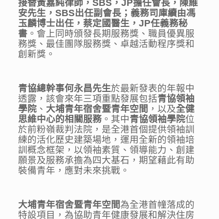
接替黃嘉純律師，
SBS
，
JP
擔任會長
，陳維
安先生，
SBS
出任副會長；義務司庫續由馮
玉麟博士出任，蔡定國醫生，
JP
任義務秘
書
。會上同時頒發長期服務獎、職員優異服
務獎、最佳團隊服務獎、卓越活動程序獎和
創新獎。
青協總幹事何永昌先生
於最新發表的年報中
透露，該會來年三項重點發展包括
青協領袖
學院
、
大埔青年宿舍暨青年空間
，以及
全健
思維中心的相關服務
。其中
青協領袖學院
位
於前粉嶺裁判法院，是全港首個提供領袖訓
練的活化歷史建築場地，運用全新的領袖培
訓概念框架，以領袖素質、領導能力、創建
願景及服務承擔為四大基石，期望藉此有助
裝備青年，應對未來挑戰。
大埔青年宿舍暨青年空間
為全港首幢落成的
特設項目，為協助青年健康發展和解決住房