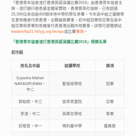
「香港青年協會渣打香港英語演講比賽2018」由香港青年協會主
辦、渣打銀行慈善基金獨家贊助，香港薈英社協辦、已有超過
25,000位來自逾400間本地中學的學生參賽。今年高中組之優勝學
生更有機會代表香港，出戰倫敦賽事，初中組冠軍和亞軍及高中
組亞軍和季軍則有機會代表香港出戰內地賽事。詳情可瀏覽網站
leadership21.hkfyg.org.hk/eps
或比賽
專頁
。
「香港青年協會渣打香港英語演講比賽
2018
」
得獎名單
初中組
姓名
及年級
就讀學校
獎項
Suyasha Mahan
NARASIPURAM，
聖保祿學校
冠軍
中二
郭柏熙，中三
拔萃男書院
亞軍
李澄，中二
英華女學校
季軍
莊敬恩，中一
瑪利曼中學
優異獎