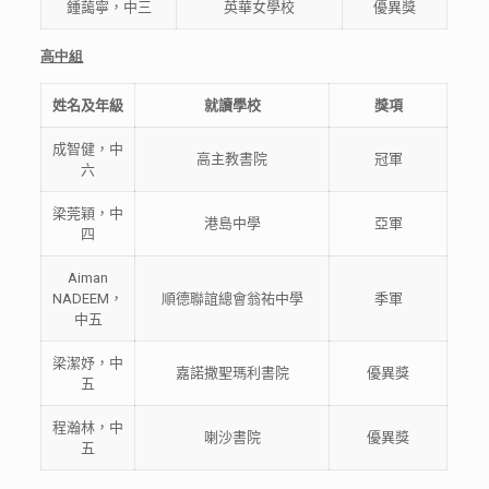
鍾藹寧，中三
英華女學校
優異獎
高中組
姓名
及年級
就讀學校
獎項
成智健，中
高主教書院
冠軍
六
梁莞穎，中
港島中學
亞軍
四
Aiman
NADEEM，
順德聯誼總會翁祐中學
季軍
中五
梁潔妤，中
嘉諾撒聖瑪利書院
優異獎
五
程瀚林，中
喇沙書院
優異獎
五