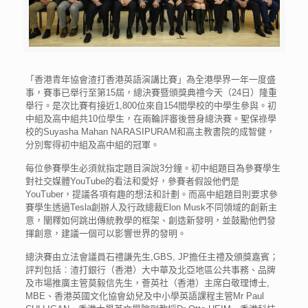
「香港青年協會渣打香港英語演講比賽」為全港學界一年一度盛
事，賽事已舉行至第15屆，總決賽暨頒獎典禮今天（24日）隆重
舉行。是次比賽有接近1,800位來自154間學校的中學生參與。初
中組及高中組共10位學生，在兩輪評審後晉身總決賽。聖保祿學
校的Suyasha Mahan NARASIPURAM和高主教書院的成智健，
分別奪得初中組及高中組的冠軍。
每位參賽學生必須就指定題目演說3分鐘。初中組題目為參賽學生
對社交媒體YouTube的看法和愛好，參賽者假設他們是
YouTuber，提議各項有趣的想法和計劃。而高中組題目則要求參
賽學生透過Tesla創辦人及行政總裁Elon Musk不同領域的創新主
意，闡釋如何跳出傳統教學的框架、創造新發明，並鼓勵他們發
揮創意，建議一個可以影響世界的發明。
總決賽由立法會議員石禮謙先生,GBS, JP擔任主禮及頒獎嘉賓；
評判包括︰渣打銀行（香港）大中華及北亞地區公共事務、品牌
及市場推廣主管莫毅信先生，薈英社（香港）主席白敬理博士,
MBE、香港英國文化協會幼兒及中小學英語課程主管Mr Paul