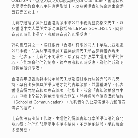
CULLIGAN、香港大學英文學院副教授Dr Otto HEIM、香港科技
大學語文教育中心主任唐世陶博士、以及香港青年協會理事會委
員石嘉麗女士。
比賽亦邀請了澳洲駐香港總領事館公共事務總監麥格文先生，以
及香港中文大學英文系助理教授Mr Eli Park SORENSEN，向參
賽者即時作出提問，考驗參賽者的即場反應。
評判團成員之一，渣打銀行（香港）有限公司大中華及北亞地區
公共事務、品牌及市場推廣主管莫毅信先生形容參賽者表現出
色。他表示，比賽的不同環節，除了有助加強學生運用英語的信
心，亦能培育他們的創意、獨立思考和即時反應，為他們成為明
日領袖做好準備。
香港青年協會總幹事何永昌先生感謝渣打銀行及各界的鼎力支
持，孕育出多位具英語演講才能的青年領袖，並屢獲殊榮，代表
香港贏得內地賽和國際賽獎項。他指出，該會「青年領袖發展中
心」已推出全新的領袖培訓概念框架，並透過設立傳意溝通院校
（School of Communication），加強青年的公眾演說能力和傳意
溝通的技巧。
比賽後設有訓練工作坊，由過往的得獎青年分享英語演講的竅門
及心得；他們均鼓勵學生多聽多練習，不要怕犯錯誤，爭取機會
多講英語。