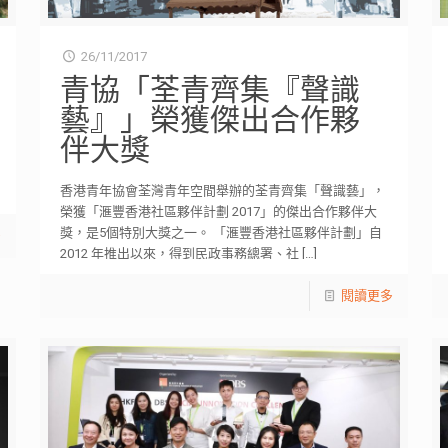
26/11/2017
青協「荃青齊集『聲識
藝』」榮獲傑出合作夥
伴大獎
香港青年協會荃灣青年空間舉辦的荃青齊集「聲識藝」，
榮獲「滙豐香港社區夥伴計劃 2017」的傑出合作夥伴大
獎，是5個特別大獎之一。 「滙豐香港社區夥伴計劃」自
多
2012 年推出以來，得到民政事務總署、社
[…]
閱讀更多