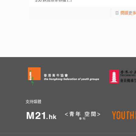
$50 魅族現金券購
[…]
閱讀更
支持媒體