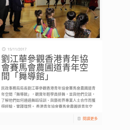
15/11/2017
劉江華參觀香港青年協
會賽馬會農圃道青年空
間「舞導館」
民政事務局局長劉江華參觀香港青年協會賽馬會農圃道青
年空間「舞導館」，觀賞年輕學員排舞，並與他們交談，
了解他們如何通過舞蹈培訓、與藝術界專業人士合作而獲
得經驗、實踐理想。 香港青年協會賽馬會農圃道青年空
[…]
閱讀更多