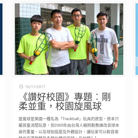
10/11/2017
《讚好校園》專題︰剛
柔並重，校園旋風球
旋風球是美國一種名為「Trackball」玩具的原型，原本只
屬孩童消閒玩意，到2005年由台灣人賴照勳教練改良球本
身的重量、以及球拍弧度及外觀設計，讓玩家可以較容易