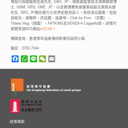
理局行政總裁栢志高先生, GBS, JP、保險業監管局主席鄭慕智博
士, GBM, GBS, OBE, JP，以及香港賽馬會董事局副主席周永健
先生, SBS, JP擔任健力士世界紀錄見証人。其他演出嘉賓，包括
容祖兒、張敬軒、許廷鏗、吳業坤、Club for Five （芬蘭）、
Tobias Hug（德國）、FATKING及SENZA A Cappella等。詳情可
瀏覽青協M21網站
m21.hk
。
傳媒查詢︰香港青年協會傳訊幹事何詠筠小姐
電話︰3755 7044
Facebook
WhatsApp
Line
WeChat
Email
政策條款