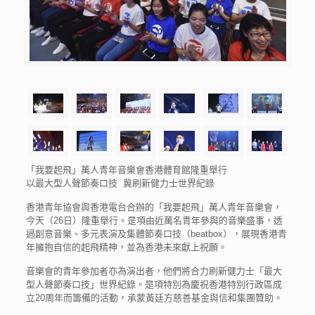
「我要起飛」萬人青年音樂會香港體育館隆重舉行
以最大型人聲節奏口技 冀刷新健力士世界紀錄
香港青年協會與香港電台合辦的「我要起飛」萬人青年音樂會，
今天（26日）隆重舉行。是項由近萬名青年參與的音樂盛事，透
過創意音樂、多元表演及集體節奏口技（beatbox），展現香港青
年擁抱自信的起飛精神，並為香港未來獻上祝願。
音樂會的青年參加者亦為演出者，他們將合力刷新健力士「最大
型人聲節奏口技」世界紀錄。是項特別為慶祝香港特別行政區成
立20周年而籌備的活動，承蒙黃廷方慈善基金與信和集團贊助。