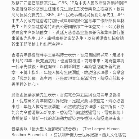
政務司司長官張建宗先生, GBS, JP及中央人民政府駐香港特別行
政區聯絡辦公室副主任陳冬先生擔任是次音樂會主禮嘉賓。教育
局局長吳克儉先生, SBS, JP、民政事務局局長劉江華先生, JP、
中央人民政府駐香港特別行政區聯絡辦公室青年工作部部長陳林
先生、外交部駐香港特派員公署國際部主任崔瑩女士、公民教育
委員會主席彭韻僖女士、黃廷方慈善基金董事兼信和集團執行董
事黃永光先生, JP、廣播處長梁家榮先生，以及香港青年協會總
幹事王䓪鳴博士均出席主禮。
香港青年協會總幹事王䓪鳴博士表示，香港自回歸以來，走過不
平凡的20年，既充滿挑戰，也滿有機遇。前瞻未來，她寄望年青
一代承先啟後、繼往開來，以創新創意，再為香港開拓新的篇
章。王博士指出，年輕人擁有無限潛能，敢於追求理想，音樂會
以「我要起飛」為主題，正是展現青年充滿活力、積極向前和不
畏困難的信心。
廣播處長梁家榮先生表示，香港電台第五度與香港青年協會攜
手，促成萬名青年創造世界紀錄，足證只要目標堅定，齊心必會
事成。年輕人擁有無限潛能，若然敢於追求理想，發揮所長，亦
能合力令香港增添新氣象。香港電台期望透過電台、電視和網上
直播創舉，讓新一代的澎湃動力感染更多香港人積極建設未來。
音樂會以「最大型人聲節奏口技合奏」（The Largest Human
Beatbox Ensemble），嘗試刷新健力士世界紀錄。西九文化區管