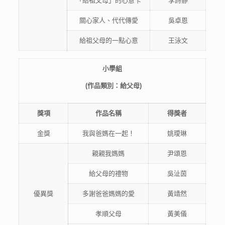
「給祖父母」的心意卡
李詩靜
關心家人、代代傳愛
吳卓恩
給祖父母的一點心意
王泳文
小
學
組
(
作品類別：給父母
)
獎項
作品
名稱
得獎者
金獎
我與爸媽在一起！
姚璦琳
親親我媽媽
尹頌恩
給父母的禮物
吳沚茵
優異獎
多謝爸爸媽媽的愛
黃靖然
孝順父母
黃美儀