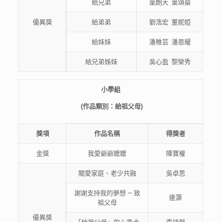
給兄弟
葉朗天 葉頌燊
優異獎
給弟弟
劉浩宏 董妮婭
給妹妹
潘稚芸 潘恩耀
給兄弟姊妹
吳心盈 黎榮秀
小
學
組
(
作品類別：給祖父母
)
獎項
作品
名稱
得獎者
金獎
我愛爺爺嬤嬤
陳寶權
關愛家庭、老少共融
吳卓思
謝謝支持我的夢想 — 致
連灝
祖父母
優異獎