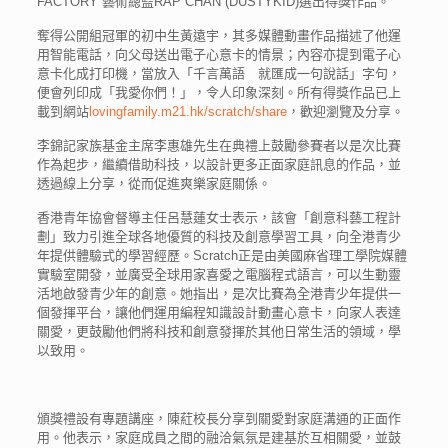
FACTORY 藝術總監RAP CHAN (DUSTYKID)選出得獎作品。
奪得公開組冠軍的初中生黃遠宇，其多媒體動畫作品描述了他運
用智能電話，向父母送出電子心意卡的情景；內容亦提到電子心
意卡化成打印機，當放入「千言萬語 就匯成一句說話」字句，
便會列印成「我愛你們！」，令人印象深刻。所有得獎作品已上
載到網站
lovingfamily.m21.hk/scratch/share
，歡迎瀏覽及分享。
李錦記家族基金主席李惠雄先生在典禮上鼓勵參賽者以是次比賽
作為起步，繼續借助科技，以設計更多正面家庭訊息的作品，並
透過線上分享，從而促進爽樂家庭關係。
香港青年協會督導主任呂慧蓮女士表示，該會「創意科藝工程計
劃」致力引進全球各地優質的科技及創意學習工具，向全港青少
年提供體驗式的學習經歷。Scratch正是由美國麻省理工學院媒體
實驗室開發，並廣受全球用家喜愛之電腦程式語言，可以生動靈
活地啟發青少年的創意。她指出，是次比賽為全港青少年提供一
個發揮平台，讓他們運用編程知識設計動畫心意卡，向家人表達
關愛，更鼓勵他們將科技和創意發揮於其他日常生活的領域，學
以致用。
頒獎禮設有專題講座，陳葒校長分享到關愛對家庭溝通的正面作
用。他表示，家庭成員之間的融洽氣氛是建基於互相關愛，並鼓