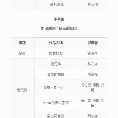
飛凡媽媽
龔文傑
小
學
組
(
作品類別：給兄弟姐妹
)
獎項
作品
名稱
得獎者
金獎
終生好友
錢映彤
愛兄弟
林守謙
最愛的妹妹
陳寶權
馮巧螢 陳悅 丘
妹妹，對不起﹗
優異獎
琦
蘇芍霖 陳悅 丘
Maya 的筆去了哪
琦
愛心滿家庭
葉穎謙