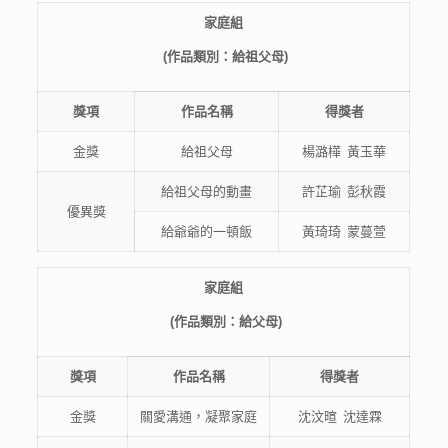
家庭
組
(
作品類別：給祖父母
)
獎項
作品
名稱
得獎者
金獎
給祖父母
楊潞樺 黃玉華
給祖父母的動畫
許芷瑜 彭秋霞
優異獎
給爺爺的一頓飯
黃琦琦 蒙蔓萱
家庭
組
(
作品類別：給父母
)
獎項
作品
名稱
得獎者
金獎
關愛溝通，凝聚家庭
沈汶暄 沈達霖