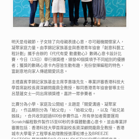
明天是母親節，子女除了向母親表達心意，亦可藉機關懷家人，
凝聚家庭力量。由李錦記家族基金與香港青年協會「創意科藝工
程計劃」攜手合辦的《代代有愛 動畫動心》數碼心意卡設計比
賽，今日（13日）舉行頒獎禮，頒發40個獎項予不同組別的優勝
者；獲獎的數碼心意卡內容皆生動有趣，充份發揮編程的特色，
富創意地向家人傳遞關愛訊息。
主禮嘉賓李錦記家族基金主席李惠雄先生、專業評審香港科技大
學首席副校長資深顧問龐鼎全教授，聯同香港青年協會督導主任
呂慧蓮女士一同出席頒獎禮，嘉許一眾參賽者。
比賽分為小學、家庭及公開組，主題是「關愛溝通、凝聚家
庭」，作品類別分為「給父母」、「給祖父母」，以及「給兄弟
姊妹」，合共收到超過600份參賽作品，所有參加者需要運用
Scratch編程軟件製作15至60秒的多媒體動畫心意卡，並由專業評
審團包括︰香港科技大學首席副校長資深顧問龐鼎全教授、香港
城市大學電子工程學系助理教授張澤松博士及BREEZE