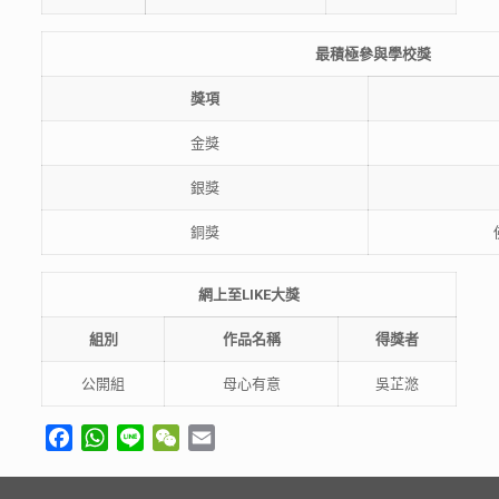
最積極參與學校獎
獎項
金獎
銀獎
銅獎
網上至
LIKE
大獎
組別
作品
名稱
得獎者
公開組
母心有意
吳芷滺
Facebook
WhatsApp
Line
WeChat
Email