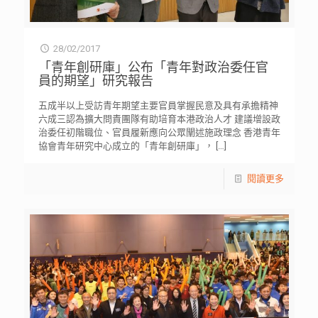
28/02/2017
「青年創研庫」公布「青年對政治委任官
員的期望」研究報告
五成半以上受訪青年期望主要官員掌握民意及具有承擔精神
六成三認為擴大問責團隊有助培育本港政治人才 建議增設政
治委任初階職位、官員履新應向公眾闡述施政理念 香港青年
協會青年研究中心成立的「青年創研庫」，
[…]
閱讀更多