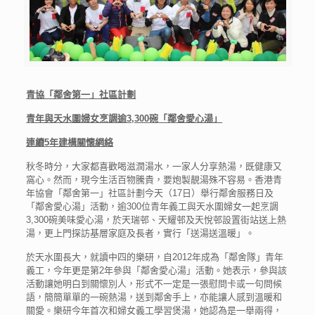
青協「鄰舍第一」社區計劃
青年與天水圍婦女烹調逾
3,300
碗
「鄰舍愛心湯」
連續
5
年建構關懷網絡
秋冬時分，大家都喜歡喝滋潤湯水，一家人分享熱湯，既健康又
窩心。然而，現今生活百物騰貴，要炮製靚湯殊不容易。香港青
年協會「鄰舍第一」社區計劃今天（17日）舉行鄰舍服務日及
「鄰舍愛心湯」活動，逾300位青年義工與天水圍婦女一起烹調
3,300碗美味愛心湯，於天瑞邨、天耀邨及天悅邨設置街站送上熱
湯，更上門探訪基層家庭及長者，實行「送湯送溫暖」。
於天水圍長大，就讀中四的樂研，自2012年成為「鄰舍隊」青年
義工，今年更是第2年參與「鄰舍愛心湯」活動。她表示，參與該
活動讓她明白到關懷別人，形式不一定是一張慰問卡或一句問候
語，簡簡單單的一碗熱湯，送到鄰舍手上，亦能讓人感到溫暖和
關愛。樂研今年首次和婦女義工學習煲湯，她認為是一舉兩得，