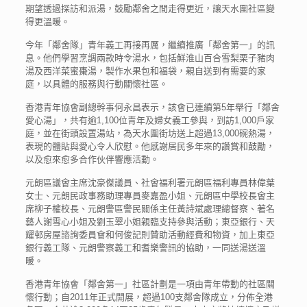
期望透過探訪和派湯，鼓勵鄰舍之間走得更近，讓天水圍社區變
得更溫暖。
今年「鄰舍隊」青年義工再接再厲，繼續推廣「鄰舍第一」的訊
息。他們學習烹調兩款時令湯水，包括鮮淮山百合雪梨栗子豬肉
湯及西洋菜蜜棗湯，製作水果包和福袋，親自送到有需要的家
庭，以具體的服務與行動關懷社區。
香港青年協會副總幹事何永昌表示，該會已連續第5年舉行「鄰舍
愛心湯」，共有逾1,100位青年及婦女義工參與，到訪1,000戶家
庭，並在街頭設置湯站，為天水圍街坊送上超過13,000碗熱湯，
表現的體貼與愛心令人欣慰。他感謝居民多年來的讚賞和鼓勵，
以及愈來愈多合作伙伴響應活動。
元朗區議會主席沈豪傑議員、社會福利署元朗區福利專員林偉葉
女士、元朗民政事務助理專員麥嘉盈小姐、元朗區中學校長會主
席柳子權校長、元朗警區警民關係主任黃詩斌處理總督察、著名
藝人謝雪心小姐及劉玉翠小姐親臨支持參與活動；東亞銀行、天
耀邨房屋諮詢委員會和何俊記則贊助活動經費和物資，加上東亞
銀行義工隊、元朗警察義工和耆樂警訊的協助，一同送湯送溫
暖。
香港青年協會「鄰舍第一」社區計劃是一項由青年帶動的社區關
懷行動；自2011年正式開展，超過100支鄰舍隊成立，分佈全港