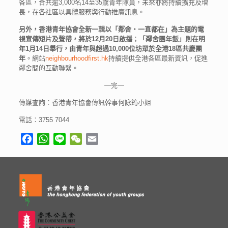
各區，合共逾3,000名14至35歲青年隊員，未來亦將持續擴充及增
長，在各社區以具體服務與行動推廣訊息。
另外，香港青年協會全新一輯以「鄰舍‧一直都在」為主題的電
視宣傳短片及聲帶，將於
12
月
20
日啟播
；
「鄰舍團年飯」則在明
年
1
月
14
日舉行，由青年與超過
10,000
位坊眾於全港
18
區共慶團
年
。網站
neighbourhoodfirst.hk
持續提供全港各區最新資訊，促進
鄰舍間的互動聯繫。
—完—
傳媒查詢︰香港青年協會傳訊幹事何詠筠小姐
電話︰3755 7044
Facebook
WhatsApp
Line
WeChat
Email