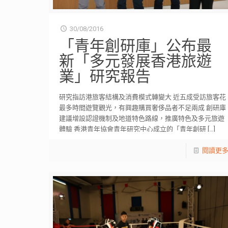
30/08/2016
「青年創研庫」公布最
新「多元發展香港旅遊
業」研究報告
研究指訪港旅客結構及消費模式轉變大 近五成受訪旅客花
最多時間遊覽觀光，有興趣購買奢侈品者不足兩成 創研庫
建議增設認證機制及地道特色路線，推廣特色及多元旅遊
體驗 香港青年協會青年研究中心成立的「青年創研
[…]
閱讀更