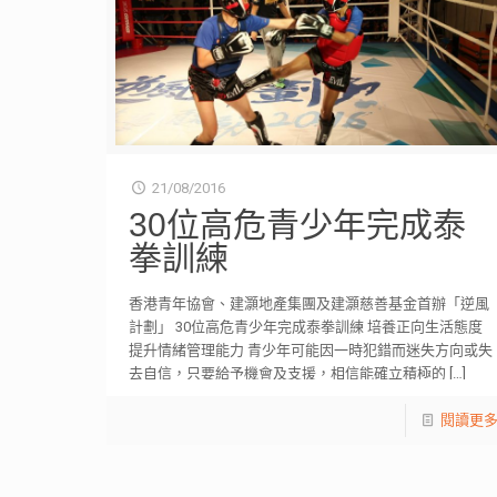
21/08/2016
30位高危青少年完成泰
拳訓練
香港青年協會、建灝地產集團及建灝慈善基金首辦「逆風
計劃」 30位高危青少年完成泰拳訓練 培養正向生活態度
提升情緒管理能力 青少年可能因一時犯錯而迷失方向或失
去自信，只要給予機會及支援，相信能確立積極的
[…]
閱讀更