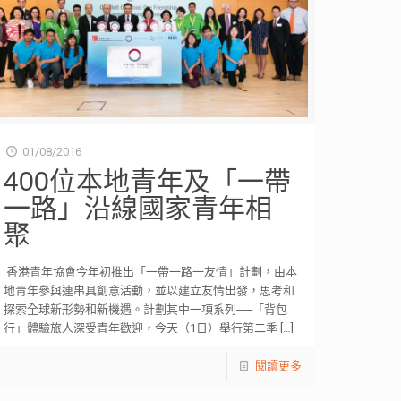
01/08/2016
400位本地青年及「一帶
一路」沿線國家青年相
聚
香港青年協會今年初推出「一帶一路一友情」計劃，由本
地青年參與連串具創意活動，並以建立友情出發，思考和
探索全球新形勢和新機遇。計劃其中一項系列──「背包
行」體驗旅人深受青年歡迎，今天（1日）舉行第二季
[…]
閱讀更多