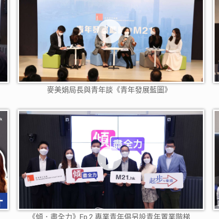
麥美娟局長與青年談《青年發展藍圖》
《傾．盡全力》Ep.2 專業青年倡另設青年置業階梯