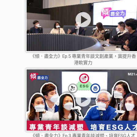
《傾．盡全力》Ep.5 專業青年談文創產業，冀提升香
港軟實力
《傾．盡全力》Ep.3 專業青年談減塑、培育ESG人才