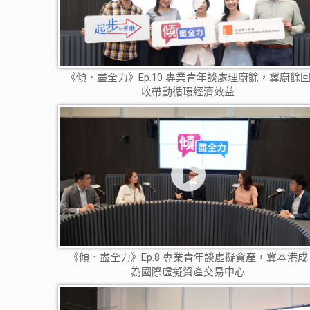
《傾．盡全力》Ep.10 專業青年談處理廚餘，冀廚餘
收帶動循環經濟效益
《傾．盡全力》Ep.8 專業青年談虛擬資產，冀本港成
為國際虛擬資產交易中心