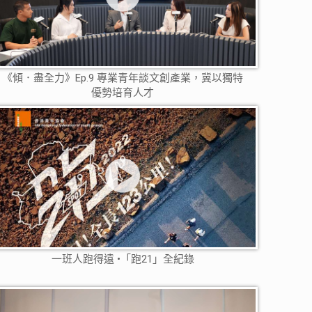
《傾．盡全力》Ep.9 專業青年談文創產業，冀以獨特
優勢培育人才
一班人跑得遠 •「跑21」全紀錄