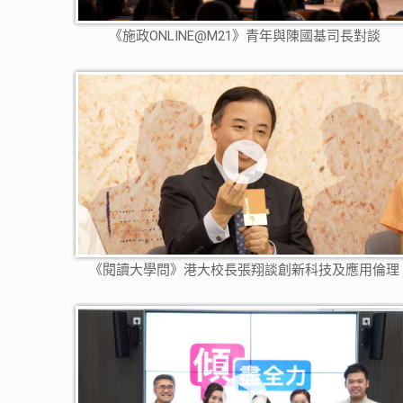
《施政ONLINE@M21》青年與陳國基司長對談
《閱讀大學問》港大校長張翔談創新科技及應用倫理