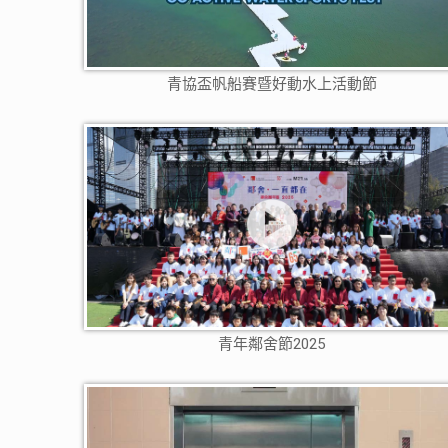
青協盃帆船賽暨好動水上活動節
青年鄰舍節2025