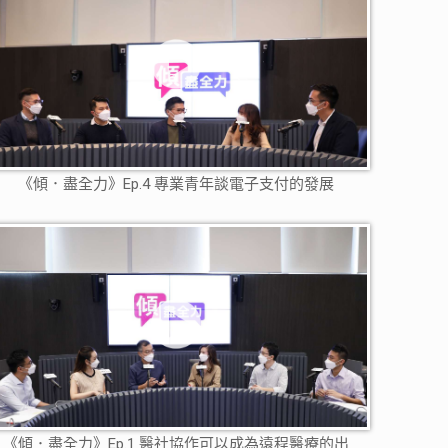
《傾．盡全力》Ep.4 專業青年談電子支付的發展
《傾．盡全力》Ep.1 醫社協作可以成為遠程醫療的出