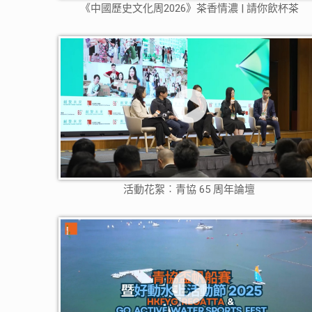
《中國歷史文化周2026》茶香情濃 | 請你飲杯茶
活動花絮︰青協 65 周年論壇