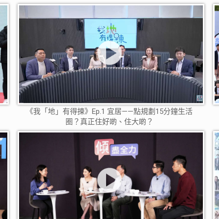
《我「地」有得揀》Ep.1 宜居——點規劃15分鐘生活
圈？真正住好啲、住大啲？