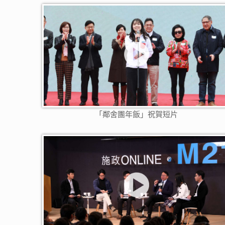
「鄰舍團年飯」祝賀短片