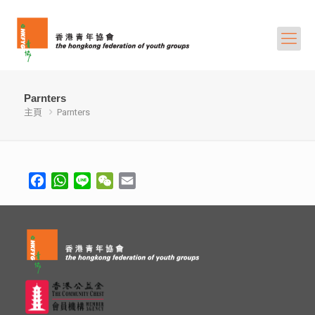
Parnters
主頁
Parnters
Facebook
WhatsApp
Line
WeChat
Email