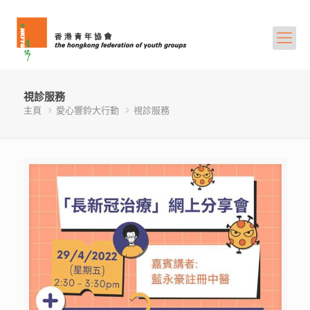
視診服務
主頁
愛心響鈴大行動
視診服務