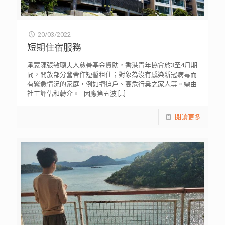
20/03/2022
短期住宿服務
承蒙陳張敏聰夫人慈善基金資助，香港青年協會於3至4月期
間，開放部分營舍作短暫租住；對象為沒有感染新冠病毒而
有緊急情況的家庭，例如擠迫戶、高危行業之家人等。需由
社工評估和轉介。 因應第五波
[…]
閱讀更多