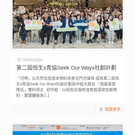
20/05/2026
第二屆恒生x青協Seek Our Ways社創計劃
「河神」以天然及低成本物料改善屯門河臭味 成為第二屆恒
生x青協Seek Our Ways社創計劃高中組大獎及 「我最喜愛
隊伍」雙料得主 初中組︰以稻殼及咖啡渣再造環保包裝物
料，實踐轉廢為
[…]
閱讀更多