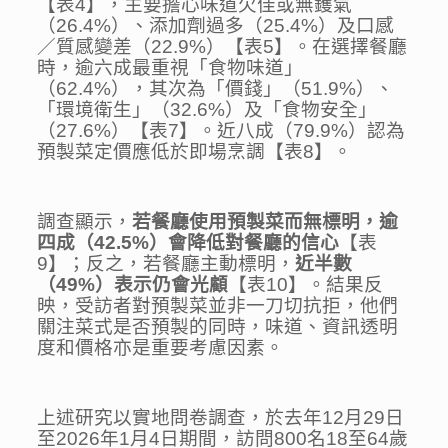
【表4】，主要擔心味道欠佳或無鑊氣
（26.4%）、添加劑過多（25.4%）及口感
／質感變差（22.9%）【表5】。在選擇餐廳
時，逾六成最重視「食物味道」
（62.4%），其次為「價錢」（51.9%）、
「環境衛生」（32.6%）及「食物安全」
（27.6%）【表7】。近八成（79.9%）認為
預製菜定價應低於即場烹調【表8】。
調查顯示，
若餐廳使用預製菜而無標明，逾
四成（
42.5%
）會降低對餐廳的信心
【表
9】；反之，若餐廳主動標明，
近半數
（
49%
）表示仍會光顧
【表10】。結果反
映，受訪者對預製菜並非一刀切抗拒，他們
關注菜式是否預製的同時，味道、資訊透明
度和價格亦是重要考慮因素。
上述研究以實地問卷調查，於去年12月29日
至2026年1月4日期間，訪問800名18至64歲