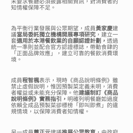
未要求餐廳必須披露相關資訊，對消費者的
知情權保障不足。
為平衡行業發展與公眾期望，成員
黃家慶
建
議
當局委託獨立機構開展專項研究
，建立一
套
適用於本港餐飲業的自願認證計劃，
透過
統一準則並配合官方認證標誌，帶動食肆的
「正面品牌效應」，建立可靠的餐飲消費環
境。
成員
程智楓
表示，現時《商品說明條例》雖
禁止虛假說明，惟因預製菜定義未明，消費
者權益或未能充分保障。他
建議
制訂《商品
說明條例》實務指引，
明確列明餐廳如過度
依賴全成品預製菜卻標榜「即叫即煮」的違
規情境，以保障消費者知情權。
另一成員
蕭正元
建議
推展公眾教育
，由政府