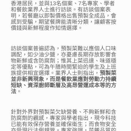
香港居民，並與13名個案、7名專家、學者
和餐飲業界人士進行訪談。有訪談個案表
明，若餐廳以即製價格出售預製全成品，會
感到受騙，期望餐牌能清晰分類，讓顧客按
價錢與新鮮程度作知情選擇。
訪談個案普遍認為，預製菜難以應個人口味
調配，如少油少鹽，亦憂慮長期存放影響食
物新鮮或含防腐劑；惟其上菜迅速、味道穩
定等優點，可為午膳時間緊迫的學生及上班
族提供相宜選擇。業界人士則指出，
預製菜
並非新興現象，而是餐飲業應對勞動力持續
短缺、資深廚師斷層及高昂營運成本等的方
法
。
針對外界對預製菜欠缺營養、不夠新鮮和含
防腐劑的觀感，專家與學者指出，現今科技
已能有效保存營養並確保衛生；而食物安全
亦受現行法例規管。專家強調，菜餚品質的