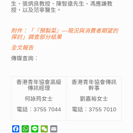
生、張炳良教授、陳智遠先生、馮應謙教
授，以及范寧醫生。
附件：「
『預製菜』—現況與消費者期望的
探討
」調查部分結果
全文報告
傳媒查詢︰
香港青年協會高級
香港青年協會傳訊
傳訊經理
幹事
何詠筠女士
劉嘉裕女士
電話︰3755 7044
電話︰3755 7010
Facebook
WhatsApp
Line
WeChat
Email