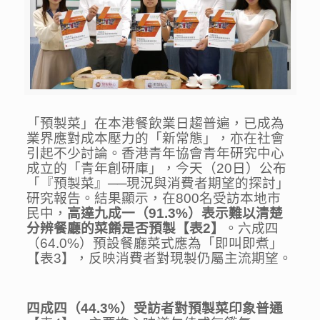
「預製菜」在本港餐飲業日趨普遍，已成為
業界應對成本壓力的「新常態」，亦在社會
引起不少討論。香港青年協會青年研究中心
成立的「青年創研庫」，今天（20日）公布
「『預製菜』──現況與消費者期望的探討」
研究報告。結果顯示，在800名受訪本地市
民中，
高達九成一（
91.3%
）表示難以
清楚
分辨餐廳的菜餚是否預製【表
2
】
。六成四
（64.0%）預設餐廳菜式應為「即叫即煮」
【表3】，反映消費者對現製仍屬主流期望。
四成四（
44.3%
）受訪者對預製菜印象普通