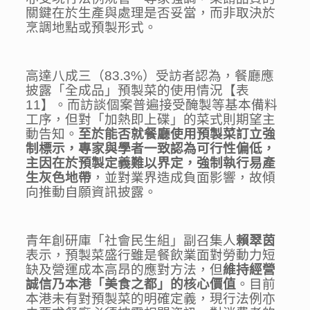
關鍵在於生產與處理是否妥當，而非取決於
烹調地點或預製形式。
高達八成三（83.3%）受訪者認為，餐廳應
披露「全成品」預製菜的使用情況【表
11】。而訪談個案普遍接受醃製等基本備料
工序，但對「加熱即上碟」的菜式則期望主
動告知。
至於能否就餐廳使用預製菜訂立強
制標示，專家與學者一致認為可行性偏低，
主因在於預製定義難以界定，強制執行易產
生灰色地帶
，並對業界造成負面影響，故傾
向推動自願資訊披露。
青年創研庫「社會民生組」副召集人
賴翠茵
表示，預製菜盛行雖是餐飲業面對勞動力短
缺及營運成本高昂的應對方法，但
維持經營
誠信乃本港「美食之都」的核心價值
。目前
本港未有對預製菜的明確定義，現行法例亦