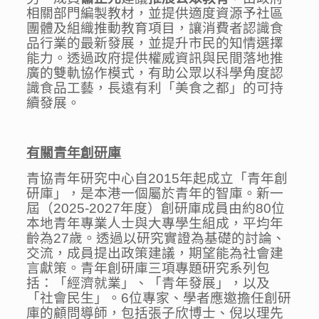
相關部門編製教材，並提供適度資源予社區
團體及組織推動教育項目，讓消費者認識食
品行業的最新發展，並提升市民的知情選擇
能力。透過政府提供權威資訊與民間落地推
廣的雙軌協作模式，有助公眾以科學角度認
識食品工藝，長遠有利「美食之都」的可持
續發展。
有關
青年創研庫
青協青年研究中心自2015年起成立「青年創
研庫」，是本港一個屬於青年的智庫。新一
屆（2025-2027年度）創研庫成員由約80位
本地青年專業人士與大專學生組成，平均年
齡為27歲。透過以研究實證為基礎的討論、
交流，成員提出政策建議，期望能為社會建
言獻策。青年創研庫三項專題研究系列包
括：「經濟就業」、「青年發展」，以及
「社會民生」。6位專家、學者應邀擔任創研
庫的顧問導師，包括張子欣博士、倪以理先