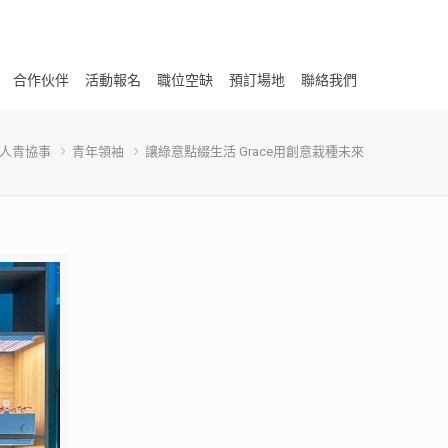
合作伙伴
活動報名
職位空缺
預訂場地
聯絡我們
人青協事
青年領袖
讓綠意點綴生活 Grace用創意栽種未來