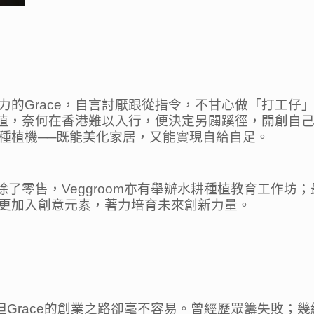
力的Grace，自言討厭跟從指令，不甘心做「打工仔
種植，奈何在香港難以入行，便決定另闢蹊徑，開創自己
種植機──既能美化家居，又能實現自給自足。
除了零售，Veggroom亦有舉辦水耕種植教育工作坊
更加入創意元素，著力培育未來創新力量。
鬆，但Grace的創業之路卻毫不容易。曾經歷眾籌失敗