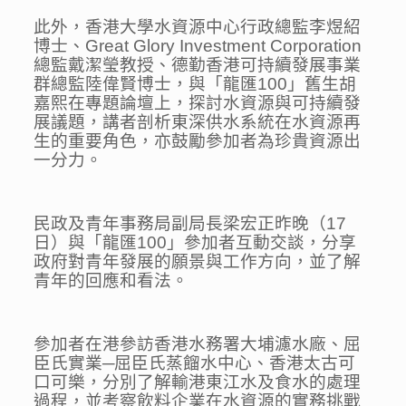
此外，香港大學水資源中心行政總監李煜紹
博士、Great Glory Investment Corporation
總監戴潔瑩教授、德勤香港可持續發展事業
群總監陸偉賢博士，與「龍匯100」舊生胡
嘉熙在專題論壇上，探討水資源與可持續發
展議題，講者剖析東深供水系統在水資源再
生的重要角色，亦鼓勵參加者為珍貴資源出
一分力。
民政及青年事務局副局長梁宏正昨晚（17
日）與「龍匯100」參加者互動交談，分享
政府對青年發展的願景與工作方向，並了解
青年的回應和看法。
參加者在港參訪香港水務署大埔濾水廠、屈
臣氏實業─屈臣氏蒸餾水中心、香港太古可
口可樂，分別了解輸港東江水及食水的處理
過程，並考察飲料企業在水資源的實務挑戰