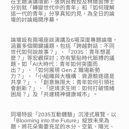
在主題演講環節，張炳良教授及林緻茵博士
分別就「轉變世代中的青年」和「如何理解
這一代的青年」分享真知灼見，為全日的論
壇的討論揭開序幕。
論壇設有兩場座談演講及6場深度專題論壇，
涵蓋多個關鍵議題，包括「跨越對話：不同
世代如何說故事？」、「2035：青年想甚
麼？」等宏觀探討；亦有緊貼時代脈搏的議
題，如「AI大時代：青年如何突圍而
出？」、「如何展現 Gen Z 職場新勢
力？」、「小組織與大機構︰資源競逐還是
共享？」、「創意無限大：青年如何引領社
會創新？」、「逆境求生術：如何打破情緒
困局？」及「共建精神健康城市」。
同場特設「2035互動體驗」沉浸式展覽，以
「Blooming into the Future」綻放未來為
題，將花朵需要充足的水分、空氣、陽光、