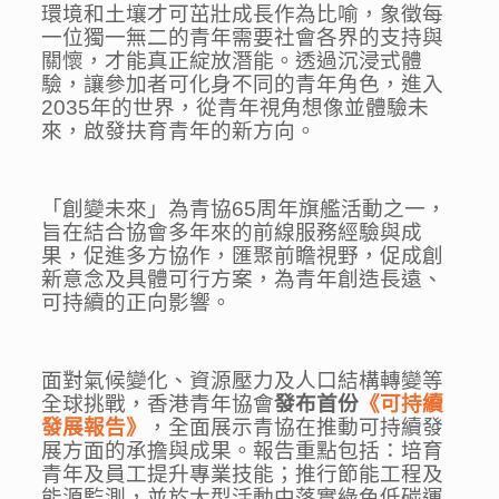
環境和土壤才可茁壯成長作為比喻，象徵每
一位獨一無二的青年需要社會各界的支持與
關懷，才能真正綻放潛能。透過沉浸式體
驗，讓參加者可化身不同的青年角色，進入
2035年的世界，從青年視角想像並體驗未
來，啟發扶育青年的新方向。
「創變未來」為青協65周年旗艦活動之一，
旨在結合協會多年來的前線服務經驗與成
果，促進多方協作，匯聚前瞻視野，促成創
新意念及具體可行方案，為青年創造長遠、
可持續的正向影響。
面對氣候變化、資源壓力及人口結構轉變等
全球挑戰，香港青年協會
發布首份
《可持續
發展報告》
，全面展示青協在推動可持續發
展方面的承擔與成果。報告重點包括：培育
青年及員工提升專業技能；推行節能工程及
能源監測，並於大型活動中落實綠色低碳運