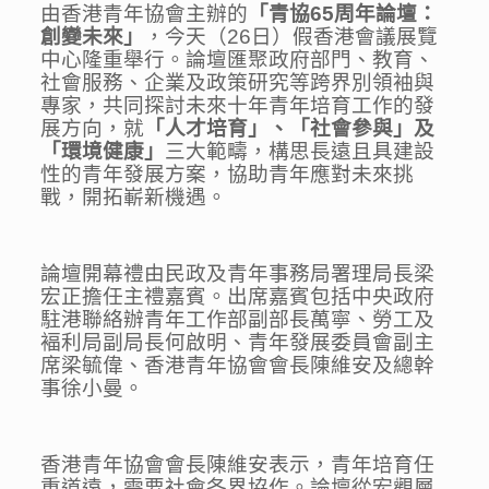
由香港青年協會主辦的
「青協65周年論壇：
創變未來」
，今天（26日）假香港會議展覽
中心隆重舉行。論壇匯聚政府部門、教育、
社會服務、企業及政策研究等跨界別領袖與
專家，共同探討未來十年青年培育工作的發
展方向，就
「人才培育」、「社會參與」及
「環境健康」
三大範疇，構思長遠且具建設
性的青年發展方案，協助青年應對未來挑
戰，開拓嶄新機遇。
論壇開幕禮由民政及青年事務局署理局長梁
宏正擔任主禮嘉賓。出席嘉賓包括中央政府
駐港聯絡辦青年工作部副部長萬寧、勞工及
褔利局副局長何啟明、青年發展委員會副主
席梁毓偉、香港青年協會會長陳維安及總幹
事徐小曼。
香港青年協會會長陳維安表示，青年培育任
重道遠，需要社會各界協作。論壇從宏觀層