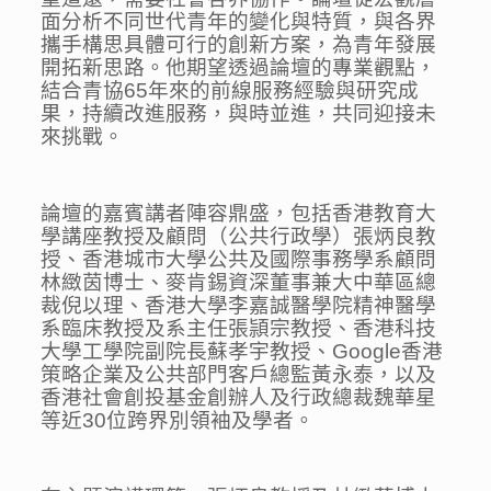
面分析不同世代青年的變化與特質，與各界
攜手構思具體可行的創新方案，為青年發展
開拓新思路。他期望透過論壇的專業觀點，
結合青協65年來的前線服務經驗與研究成
果，持續改進服務，與時並進，共同迎接未
來挑戰。
論壇的嘉賓講者陣容鼎盛，包括香港教育大
學講座教授及顧問（公共行政學）張炳良教
授、香港城市大學公共及國際事務學系顧問
林緻茵博士、麥肯錫資深董事兼大中華區總
裁倪以理、香港大學李嘉誠醫學院精神醫學
系臨床教授及系主任張頴宗教授、香港科技
大學工學院副院長蘇孝宇教授、Google香港
策略企業及公共部門客戶總監黃永泰，以及
香港社會創投基金創辦人及行政總裁魏華星
等近30位跨界別領袖及學者。