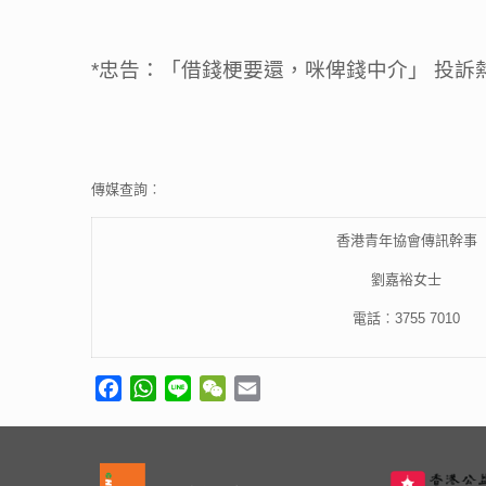
*忠告：「借錢梗要還，咪俾錢中介」 投訴熱線: (8
傳媒查詢︰
香港青年協會傳訊幹事
劉嘉裕女士
電話︰3755 7010
Facebook
WhatsApp
Line
WeChat
Email