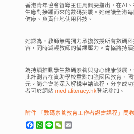
香港青年協會督導主任馬佩雯指出，在AI
生應對接踵而來的數碼挑戰。她建議全港每
健康、負責任地使用科技。
她認為，教師無需獨力承擔教授所有數碼科
容，同時減輕教師的備課壓力。青協將持續
為持續推動學生數碼素養與身心健康發展，
此計劃旨在資助學校重點加強國民教育、國
元。簡介會將深入解構申請流程，分享成功
者可於網站
medialiteracy.hk
登記參加。
附件 「數碼素養教育工作者證書課程」問
Facebook
WhatsApp
Line
WeChat
Email