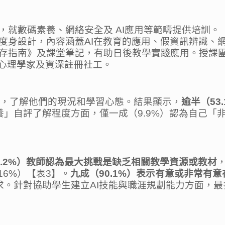
，就數碼素養、網絡安全及 AI應用等範疇提供培訓
度身設計，內容涵蓋AI在教育的應用、假資訊辨識、網
存指南》及課堂筆記，有助日後教學實踐應用。授課
床心理學家及資深註冊社工。
員，了解他們的現況和學習心態。結果顯示，
逾半（
53
養」自評了解程度方面，僅一成（9.9%）認為自己「非
.2%
）教師認為最大挑戰是缺乏相關教學資源或教材
16%）【表3】。
九成（
90.1%
）表示有意或非常有意
求。針對協助學生建立AI技能與職涯規劃能力方面，最