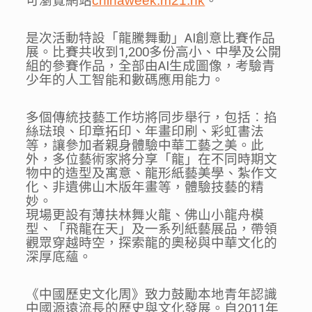
可瀏覽網站
chinaweek.m21.hk
。
是次活動特設「龍騰舞動」AI創意比賽作品
展。比賽共收到1,200多份高小、中學及公開
組的參賽作品，全部由AI生成圖像，考驗青
少年的人工智能和數碼應用能力。
多個傳統技藝工作坊將同步舉行，包括︰掐
絲琺琅、印章拓印、年畫印刷、彩虹書法
等，讓參加者親身體驗中華工藝之美。此
外，多位藝術家將分享「龍」在不同時期文
物中的造型及寓意、龍形紙藝美學、紮作文
化、非遺佛山木版年畫等，體驗技藝的精
妙。
現場更設有薄扶林舞火龍、佛山小龍舟模
型、「飛龍在天」及一系列紙藝展品，帶領
觀眾穿越時空，探索龍的奧秘與中華文化的
深厚底蘊。
《中國歷史文化周》致力鼓勵本地青年認識
中國源遠流長的歷史與文化發展。自2011年