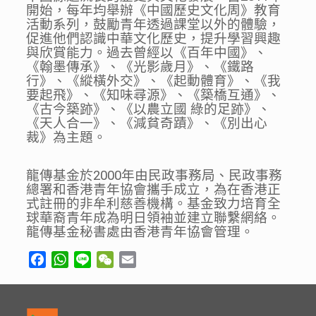
開始，每年均舉辦《中國歷史文化周》教育
活動系列，鼓勵青年透過課堂以外的體驗，
促進他們認識中華文化歷史，提升學習興趣
與欣賞能力。過去曾經以《百年中國》、
《翰墨傳承》、《光影歲月》、《鐵路
行》、《縱橫外交》、《起動體育》、《我
要起飛》、《知味尋源》、《築橋互通》、
《古今築跡》、《以農立國 綠的足跡》、
《天人合一》、《減貧奇蹟》、《別出心
裁》為主題。
龍傳基金於2000年由民政事務局、民政事務
總署和香港青年協會攜手成立，為在香港正
式註冊的非牟利慈善機構。基金致力培育全
球華裔青年成為明日領袖並建立聯繫網絡。
龍傳基金秘書處由香港青年協會管理。
Facebook
WhatsApp
Line
WeChat
Email