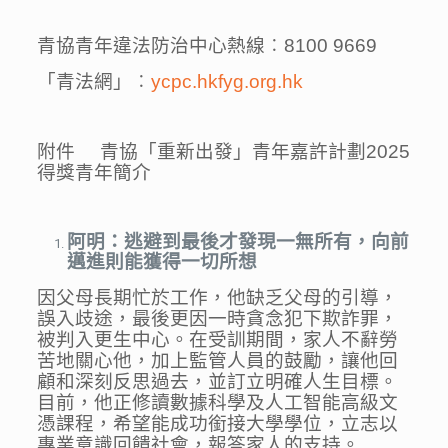
青協青年違法防治中心熱線︰8100 9669
「青法網」︰
ycpc.hkfyg.org.hk
附件 青協「重新出發」青年嘉許計劃2025
得獎青年簡介
阿明：逃避到最後才發現一無所有，向前
邁進則能獲得一切所想
因父母⾧期忙於工作，他缺乏父母的引導，
誤入歧途，最後更因一時貪念犯下欺詐罪，
被判入更生中心。在受訓期間，家人不辭勞
苦地關心他，加上監管人員的鼓勵，讓他回
顧和深刻反思過去，並訂立明確人生目標。
目前，他正修讀數據科學及人工智能高級文
憑課程，希望能成功銜接大學學位，立志以
專業意識回饋社會，報答家人的支持。