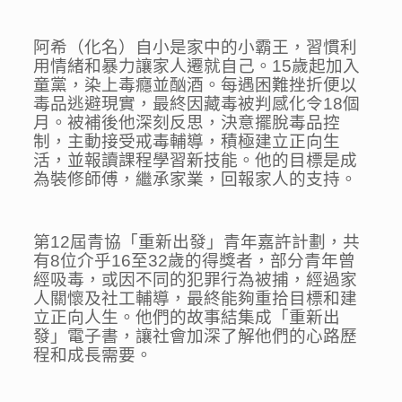
阿希（化名）自小是家中的小霸王，習慣利
用情緒和暴力讓家人遷就自己。15歲起加入
童黨，染上毒癮並酗酒。每遇困難挫折便以
毒品逃避現實，最終因藏毒被判感化令18個
月。被補後他深刻反思，決意擺脫毒品控
制，主動接受戒毒輔導，積極建立正向生
活，並報讀課程學習新技能。他的目標是成
為裝修師傅，繼承家業，回報家人的支持。
第12屆青協「重新出發」青年嘉許計劃，共
有8位介乎16至32歲的得獎者，部分青年曾
經吸毒，或因不同的犯罪行為被捕，經過家
人關懷及社工輔導，最終能夠重拾目標和建
立正向人生。他們的故事結集成「重新出
發」電子書，讓社會加深了解他們的心路歷
程和成長需要。