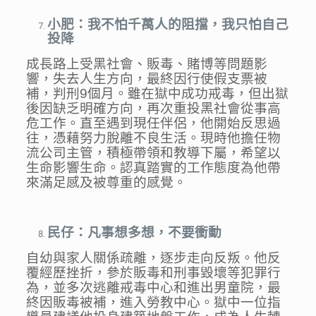
小肥：我不怕千萬人的阻擋，我只怕自己
投降
成長路上受黑社會、販毒、賭博等問題影
響，失去人生方向，最終因行使假支票被
補，判刑9個月。雖在獄中成功戒毒，但出獄
後因缺乏明確方向，再次重投黑社會從事高
危工作。直至遇到現任伴侶，他開始反思過
往，憑藉努力脫離不良生活。現時他擔任物
流公司主管，積極帶領和教導下屬，希望以
生命影響生命。認真踏實的工作態度為他帶
來滿足感及被尊重的感覺。
民仔：凡事想多想，不要衝動
自幼與家人關係疏離，逐步走向反叛。他反
覆經歷挫折，參於販毒和刑事毀壞等犯罪行
為，並多次逃離戒毒中心和進出男童院，最
終因販毒被補，進入勞教中心。獄中一位指