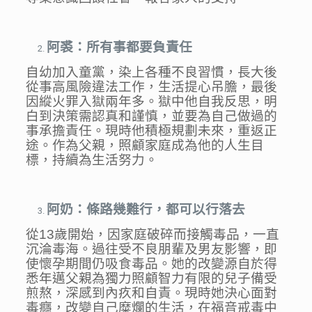
阿裘：所有事都要負責任
自幼加入童黨，染上各種不良習慣，長大後
從事高風險違法工作，生活提心吊膽，最後
因縱火罪入獄兩年多。獄中他自我反思，明
白到決策需認真和謹慎，並要為自己做過的
事承擔責任。現時他積極規劃未來，重返正
途。作為父親，照顧家庭成為他的人生目
標，持續為生活努力。
阿奶：條路幾難行，都可以行落去
從13歲開始，因家庭破碎而接觸毒品，一直
沉淪毒海。過往受不良朋輩及男友影響，即
使懷孕期間仍吸食毒品。她的改變源自於得
悉年邁父親為獨力照顧智力有限的兒子備受
煎熬，深感到內疚和自責。現時她決心面對
毒癮，改變自己糜爛的生活，在福音戒毒中