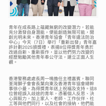
青年在成長路上蘊藏無窮的改變潛力，若能
充分激發自身潛能，便能創造無限可能，開
創光明未來。香港青年協會「青年違法防治
中心」今天（7日）舉行「重新出發」青年嘉
許計劃2025頒獎禮，表揚8位得獎青年勇於
改過自新、重新振作，並以他們努力改變的
經歷勉勵其他青年奉公守法，建立正面人生
觀。
香港警務處處長周一鳴擔任主禮嘉賓，聯同
荃灣獅子會會長葉向東及香港青年協會總幹
事徐小曼，為得獎青年送上祝福及支持。這8
位曾經誤入歧途的青年，憑著個人反思、決
心與毅力，加上家人、老師、工作伙伴、社
工等與他們同行，以及社會的接納，他們能