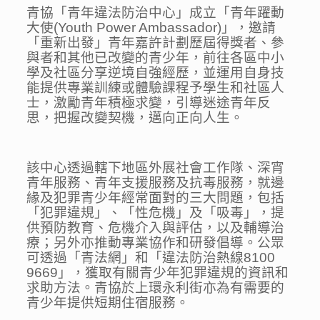
青協「青年違法防治中心」成立「青年躍動
大使(Youth Power Ambassador)」，邀請
「重新出發」青年嘉許計劃歷屆得獎者、參
與者和其他已改變的青少年，前往各區中小
學及社區分享逆境自強經歷，並運用自身技
能提供專業訓練或體驗課程予學生和社區人
士，激勵青年積極求變，引導迷途青年反
思，把握改變契機，邁向正向人生。
該中心透過轄下地區外展社會工作隊、深宵
青年服務、青年支援服務及抗毒服務，就邊
緣及犯罪青少年經常面對的三大問題，包括
「犯罪違規」、「性危機」及「吸毒」，提
供預防教育、危機介入與評估，以及輔導治
療；另外亦推動專業協作和研發倡導。公眾
可透過「青法網」和「違法防治熱線8100
9669」，獲取有關青少年犯罪違規的資訊和
求助方法。青協於上環永利街亦為有需要的
青少年提供短期住宿服務。