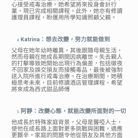
心接受戒毒治療。她希望將來投身會計行
業，現已完成相關課程。此外，她亦有修讀
護理員課程，盼運用所學知識照顧父親。
Katrina
：想去改變，努力就能做到
父母在她年幼時離異，其後跟隨母親生活，
然而母親在她成長期間因病離世。失去親人
的打擊導致她開始出現行為偏差，包括徹夜
不回家及誤交損友而接觸毒品，最後被強制
送入院所進行戒毒治療。在治療期間，她積
極思考未來，目前修讀酒店管理課程，希望
將來成為西式甜品師傅
阿靜：改變心態，就能改變所面對的一切
他成長於特殊家庭背景，父母是聾啞人士，
使他在成長路上面對更多挑戰與困難，適應
更艱辛。家庭的問題令他從朋友及其他方面