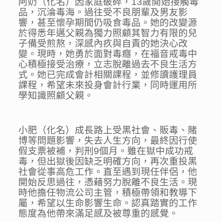
阿奶（化名）因家庭破碎，13歲開始接觸毒
品，沉淪毒海。過往受不良朋輩及男友影
響，甚至懷孕期間仍吸食毒品。她的改變源
於得悉年邁父親為獨力照顧其智力有限的兒
子備受煎熬，深感內疚與自責的她決心改
變。現時，她勇於面對毒癮，在福音戒毒中
心積極接受治療，立志脫離過去不良生活方
式。她已完成會計相關課程，並修讀護理員
課程，希望未來投身會計行業，同時運用所
學知識照顧父親。
小肥（化名）成長路上受黑社會、販毒、賭
博等問題影響，失去人生方向，最終因行使
假支票被補，判刑9個月。雖在獄中成功戒
毒，但出獄後因缺乏明確方向，再次重投黑
社會從事高危工作。直至遇到現任伴侶，他
開始反思過往，憑藉努力脫離不良生活。現
時他擔任物流公司主管，積極帶領和教導下
屬，希望以生命影響生命。認真踏實的工作
態度為他帶來滿足感及被尊重的感覺。