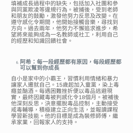
填補成長過程中的缺失，包括加入社團和參
與同黨欺凌等違規行為。被捕後，受到老師
和朋友的鼓勵，激發他努力反思及改變。在
遵守感化令期間，他開始接觸音樂，尋找到
方向。過去兩年，他努力不懈追求進步，希
望將來能夠成為一名教師或社工，利用自己
的經歷和知識回饋社會。
阿希：每一段經歷都有原因，每段經歷都
可以幫到你成長
自小是家中的小霸王，習慣利用情緒和暴力
讓家人遷就自己。15歲起加入童黨，染上毒
癮並酗酒。每遇困難挫折便以毒品逃避現
實，最終因藏毒被判感化令18個月。被補後
他深刻反思，決意擺脫毒品控制，主動接受
戒毒輔導，積極建立正向生活，並報讀課程
學習新技能。他的目標是成為裝修師傅，繼
承家業，回報家人的支持。