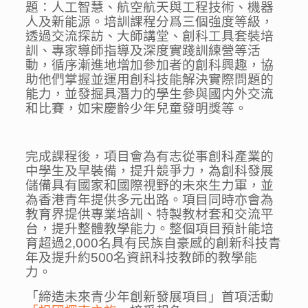
題：人工智慧、航空航天與工程技術、機器
人及新能源。培訓課程分爲三個強度等級，
透過交流探訪、大師講堂、創科工具套裝培
訓、專家導師指導及深度實踐訓練營等活
動，循序漸進地增加參加者的創科興趣，協
助他們掌握並運用創科技能解決實際問題的
能力，並發掘具潛力的學生參與國内外交流
和比賽，如宋慶齡少年兒童發明獎等。
完成課程後，項目會為有志從事創科產業的
中學生及早裝備，提升競爭力，為創科發展
儲備具有國家和國際視野的未來生力軍，並
為香港青年提供多元出路。項目同時亦會為
教育界提供專業培訓、特製教材套和交流平
台，提升整體教學能力。整個項目預計能培
育超過2,000名具有民族自豪感的創新科技青
年及提升約500名資訊科技教師的教學能
力。
「締造未來青少年創新發展項目」首項活動