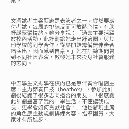
果。
文憑試考生梁藯旟是表演者之一，縱然要應
付考試，每周的排練反而可放鬆心情，有助
紓緩緊張情緒。她分享說︰「過去主要活躍
於校內活動，此計劃讓她走出舒適圈，與其
他學校的同學合作，從零開始籌備無伴奏合
唱演出，因而感到自豪。」她在訓練期間曾
到不同社區表演，啟發她未來投身社會服務
的志向。
中五學生文振學在校內已是無伴奏合唱團主
席，主力節奏口技（beatbox），參加此計
劃後結識了很多志同道合的朋友，「很感謝
此計劃豐富了我的中學生活，不僅讓我成
長，更學會如何貢獻社會。」他也發現主席
的角色應主動規劃排練內容、指導團員，大
家才有所進步。