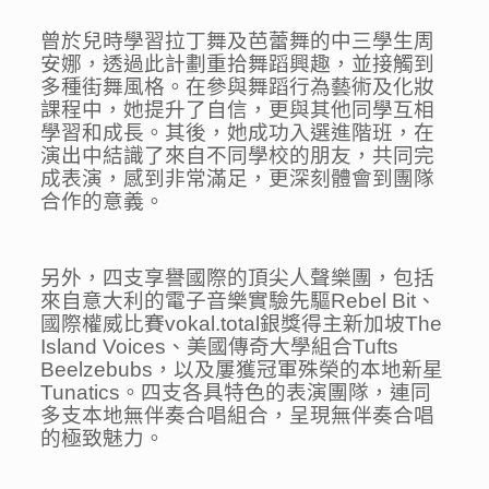
曾於兒時學習拉丁舞及芭蕾舞的中三學生周
安娜，透過此計劃重拾舞蹈興趣，並接觸到
多種街舞風格。在參與舞蹈行為藝術及化妝
課程中，她提升了自信，更與其他同學互相
學習和成長。其後，她成功入選進階班，在
演出中結識了來自不同學校的朋友，共同完
成表演，感到非常滿足，更深刻體會到團隊
合作的意義。
另外，四支享譽國際的頂尖人聲樂團，包括
來自意大利的電子音樂實驗先驅Rebel Bit、
國際權威比賽vokal.total銀獎得主新加坡The
Island Voices、美國傳奇大學組合Tufts
Beelzebubs，以及屢獲冠軍殊榮的本地新星
Tunatics。四支各具特色的表演團隊，連同
多支本地無伴奏合唱組合，呈現無伴奏合唱
的極致魅力。