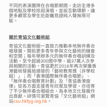
不同的表演團隊在合唱節期間，走訪全港多
個地點及學校巡迴演唱，並設互動環節，讓
更多觀眾及學生近距離見證純人聲無限可
能。
關於青協文化藝術組
青協文化藝術組一直致力推動本地無伴奏合
唱發展，開拓更多青年參與文化藝術的機會
和空間；每年舉辦多元的無伴奏合唱訓練及
活動，至今超過300間中學、逾37萬人次參
與相關的活動。青協更於2016年再次榮獲香
港藝術發展局頒發的「藝術教育獎（非學校
組）」；而「香港國際無伴奏合唱節」、
「無伴奏合唱教育計劃」及「青協香港旋
律」從各方面支援青年欣賞及學習，亦培育
了不少無伴奏合唱組合，為本地文化發展作
出貢獻。詳情可瀏覽青協「文化藝術組」網
站
csu.hkfyg.org.hk
。