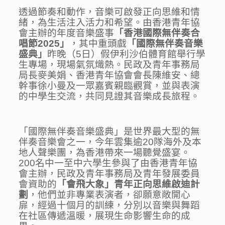
透過節奏和動作，音樂可啟發正向思維和情
緒，為生活注入活力和希望。由香港青年協
會主辦的年度音樂盛事
「香港國際無伴奏合
唱節
2025
」
，其中重頭戲
「國際無伴奏音樂
盛典」
昨晚（5日）假伊利沙伯體育館舉行學
生專場，現場氣氛熾熱。民政及青年事務局
局長麥美娟、香港青年協會會長陳維安、總
幹事徐小曼及一眾嘉賓親臨觀賞，並與表演
的中學生交流，共同見證其音樂成長旅程。
「國際無伴奏音樂盛典」是世界最大型的無
伴奏音樂會之一，今年雲集逾20隊海外及本
地人聲樂團，為香港帶來一場聽覺盛宴。
200名中一至中六學生參與了由香港青年協
會主辦，民政及青年事務局及青年發展委員
會資助的
「會飛大象」青年正向思維啟迪計
劃
，他們並非專業表演者，卻願意敞開心
扉，經過十個月的訓練，分別以音樂與舞蹈
在社區傳遞溫暖，展現生命影響生命的成