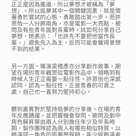
正正是因為遙遠，所以夢想才被稱為「夢
想」。所以追夢其中一個關鍵因素，就是懷
著勇於嘗試的心態，勇敢踏出第一步。而許
恩怡一人分飾兩角，亦是電影一大亮點，被
問及有些青年面對長輩時，該如何分享自己
夢想，她表示：「也許先不要把他當作長
輩。」避免先入為主，反而可能會獲得意想
不到的結果。
另一方面，導演梁禮彥亦分享創作故事，期
望在場的青年觀眾從電影作品中，領略到有
時候人生正正需要一點任性。許恩怡也深感
認同，認為一點任性，正是青春的可貴之
處，自己也一直努力堅持初心。
聽到嘉賓對於堅持追夢的分享後，在場的青
年反應踴躍，並把握機會發問。被問及劇中
角色蘇昇華由兩人分別擔任年少及年長時
期，製作團隊認為兩人有哪些相似特質，以
飾演同一角色的追夢歷程時，年少版飾演者