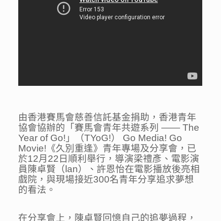
由香港賽馬會慈善信託基金捐助，香港青年
協會協辦的「賽馬會青年共遊系列 —— The
Year of Go!」（TYoG!） Go Media! Go
Movie!《久別重逢》青年專場及分享會，已
於12月22日順利舉行，導演梁禮彥、電影演
員陳卓賢（lan）、許恩怡在電影播放後亮相
戲院，與現場接近300名青年分享追求夢想
的看法。
在分享會上，陳卓賢回憶自己的追夢過程，