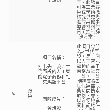
李詩昂
率。此項目
可為工業客
戶或學術機
構提供更先
進的其他半
導體材料的
質量控制解
決方案。
此項目專門
為Z世代而
設，是一個
項目名稱：
以人工智能
驅動的電子
打卡先 – 為Z 世
商務及社交
代而設的人工智
平台。平台
能電子商務和社
能夠支援Z
交媒體平台
世代無需浪
銀
費時間搜索
9.
獎
規劃，亦可
團隊成員︰
以方便地享
受和記錄任
黃浩誠