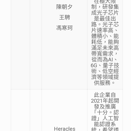
在極大限
陳朝夕
制，研發集
成光子芯片
王騁
是最佳出
路。光子芯
馮寒珂
片速率高、
體積小、能
耗低，能夠
滿足未來高
帶寬需求，
從而為AI、
6G、量子技
術、低空經
濟等領域提
供服務。
此企業自
2021年起開
發及推廣
「十分。認
證」人工智
能認證系
Heracles
統，希望透