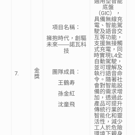
通用型智能
底盤
（GIC），
具備無線充
電、智能駕
項目名稱：
駛及語音交
互等功能，
擁抱時代，創驅
支援無接觸
未來——諾瓦科
式充電，同
技
時實現L4全
自動駕駛，
並可理解及
金
團隊成員︰
7.
執行語音命
獎
令。隨著社
王鶴寿
會對智能設
備的需求增
孫金紅
加，透過此
產品可提升
沈童飛
傳統行業的
智能化和靈
活性，減少
工人於危險
環境下親身