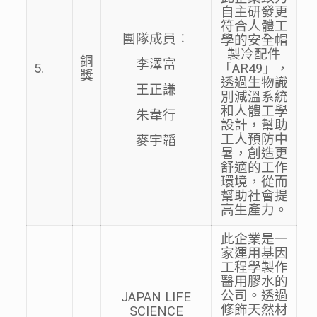
自主研發更
符合人體工
團隊成員︰
學的安全帽
製冷配件
銅
李澤富
5.
「AR49」，
獎
透過生物識
王正謙
別減溫系統
和人體工學
朱韋行
設計，幫助
工人預防中
麥宇韜
暑，創造更
舒適的工作
環境，從而
幫助社會提
高生產力。
此企業是一
家運用基因
工程學製作
醫用膠水的
公司。透過
JAPAN LIFE
修飾天然材
SCIENCE