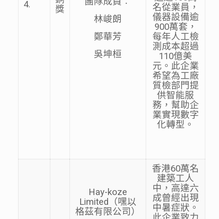
團隊成員︰
4.
名從業員，
獎
儀器設備逾
林峻朗
900萬套，
鄭華芳
每年人工檢
測成本超過
吳坤桓
110億美
元。此企業
希望為工廠
質檢部門提
供智能服
務，幫助企
業實現數字
化轉型。
香港60萬名
建築工人
中，高達六
Hay-koze
成曾經出現
Limited（嘿以
中暑症狀。
格茲有限公司）
此企業致力