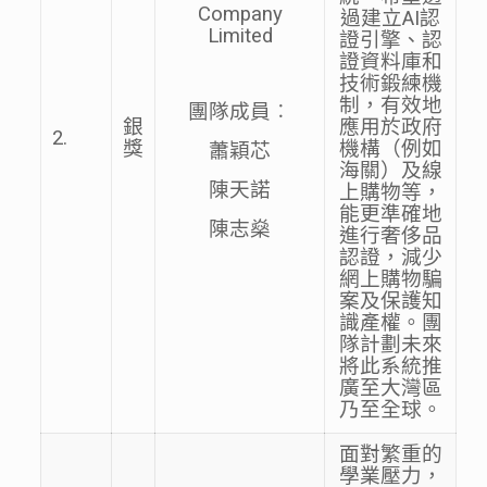
Company
過建立AI認
Limited
證引擎、認
證資料庫和
技術鍛練機
制，有效地
團隊成員︰
銀
應用於政府
2.
獎
機構（例如
蕭穎芯
海關）及線
陳天諾
上購物等，
能更準確地
陳志燊
進行奢侈品
認證，減少
網上購物騙
案及保護知
識產權。團
隊計劃未來
將此系統推
廣至大灣區
乃至全球。
面對繁重的
學業壓力，