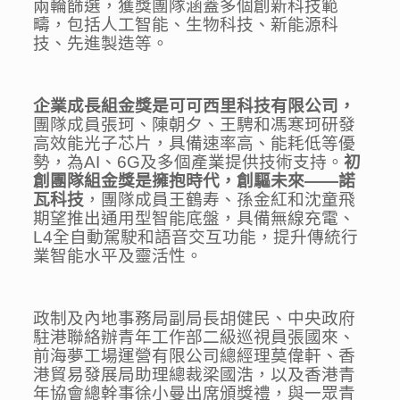
兩輪篩選，獲獎團隊涵蓋多個創新科技範
疇，包括人工智能、生物科技、新能源科
技、先進製造等。
企業成長組金獎是
可可西里科技有限公司，
團隊成員張珂、陳朝夕、王騁和馮寒珂研發
高效能光子芯片，具備速率高、能耗低等優
勢，為AI、6G及多個產業提供技術支持。
初
創團隊組金獎是擁抱時代，創驅未來
——
諾
瓦科技
，團隊成員王鶴寿、孫金紅和沈童飛
期望推出通用型智能底盤，具備無線充電、
L4全自動駕駛和語音交互功能，提升傳統行
業智能水平及靈活性。
政制及內地事務局副局長胡健民、中央政府
駐港聯絡辦青年工作部二級巡視員張國來、
前海夢工場運營有限公司總經理莫偉軒
、香
港貿易發展局助理總裁梁國浩，以及香港青
年協會總幹事徐小曼出席頒獎禮，與一眾青