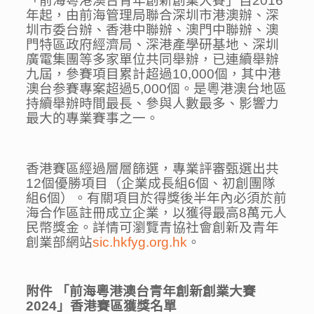
「前海粵港澳台青年創新創業大賽」自2016
年起，由前海管理局聯合深圳市港澳辦、深
圳市委台辦、香港中聯辦、澳門中聯辦、澳
門特區政府經濟局、深港產學研基地、深圳
廣電集團等多家單位共同舉辦，已連續舉辦
九屆，參賽項目累計超過10,000個，其中港
澳台参賽專案超過5,000個。是粵港澳台地區
持續舉辦時間最長、參與人數最多、影響力
最大的專業賽事之一。
香港賽區經過層層篩選，專業評審甄選出共
12個優勝項目（企業成長組6個、初創團隊
組6個）。有關項目於得獎後半年內必須於前
海合作區註冊成立企業，以獲得最高8萬元人
民幣獎金。詳情可瀏覽青協社會創新及青年
創業部網站
sic.hkfyg.org.hk
。
附件
「前海粵港澳台青年創新創業大賽
2024」香港賽區獲獎名單