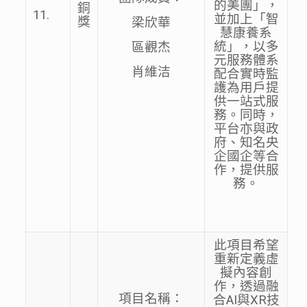
的美團」，
銅
11.
並加上「智
獎
梁欣華
慧康養系
統」，以多
區觀杰
元服務體系
肖維洁
配合實時監
護為用戶提
供一站式服
務。同時，
平台亦與政
府、知名央
企國企等合
作，提供服
務。
此項目希望
重新定義虛
擬內容創
作，透過融
項目名稱：
合AI與XR技