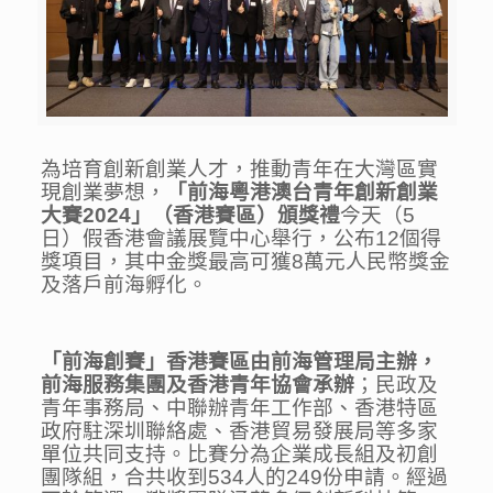
為培育創新創業人才，推動青年在大灣區實
現創業夢想，
「前海粵港澳台青年創新創業
大賽
2024
」（香港賽區）頒獎禮
今天（5
日）假香港會議展覽中心舉行，公布12個得
獎項目，其中金獎最高可獲8萬元人民幣獎金
及落戶前海孵化。
「前海創賽」香港賽區由前海管理局主辦，
前海服務集團及香港青年協會承辦
；民政及
青年事務局、中聯辦青年工作部、香港特區
政府駐深圳聯絡處、香港貿易發展局等多家
單位共同支持。比賽分為企業成長組及初創
團隊組，合共收到534人的249份申請。經過