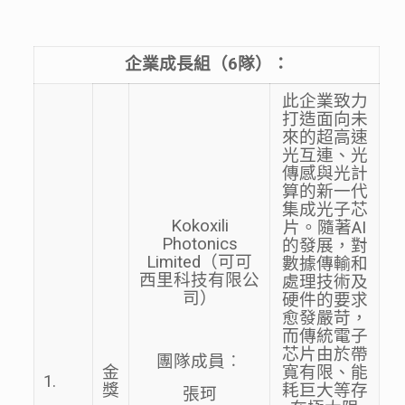
企業成長組（
6
隊
）：
此企業致力
打造面向未
來的超高速
光互連、光
傳感與光計
算的新一代
集成光子芯
Kokoxili
片。隨著AI
Photonics
的發展，對
Limited（可可
數據傳輸和
西里科技有限公
處理技術及
司）
硬件的要求
愈發嚴苛，
而傳統電子
芯片由於帶
團隊成員︰
金
寬有限、能
1.
獎
耗巨大等存
張珂