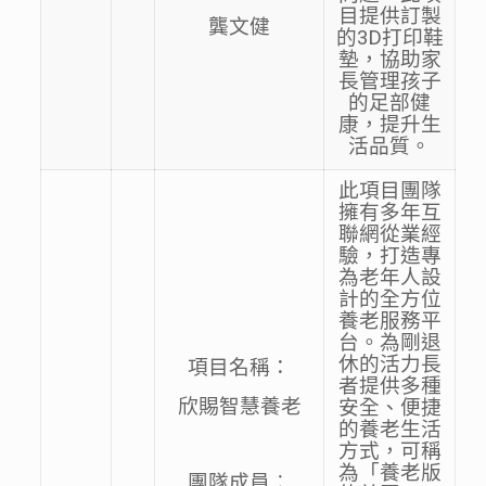
目提供訂製
龔文健
的3D打印鞋
墊，協助家
長管理孩子
的足部健
康，提升生
活品質。
此項目團隊
擁有多年互
聯網從業經
驗，打造專
為老年人設
計的全方位
養老服務平
台。為剛退
休的活力長
項目名稱：
者提供多種
欣賜智慧養老
安全、便捷
的養老生活
方式，可稱
為「養老版
團隊成員︰