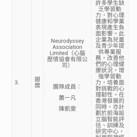
許多學生缺
乏學習動
力，對心理
健康和學業
表現產生負
面影響。此
企業為兒童
Neurodyssey
及青少年提
Association
供專業服
Limited（心腦
務，改善他
歷情協會有限公
們的心理健
司）
康狀況，增
強學習動
銀
3.
力，培養面
獎
團隊成員︰
對挑戰的心
理韌性。在
蕭一凡
香港發展的
同時，亦計
陳凱雯
劃於前海設
立腦智能評
估、訓練及
研究中心，