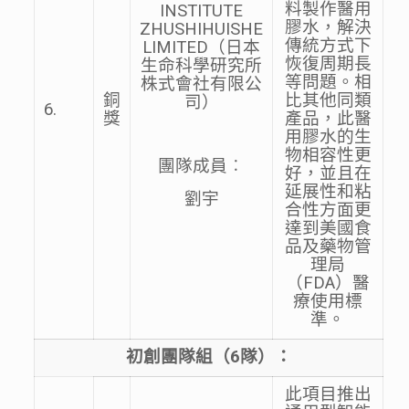
料製作醫用
INSTITUTE
膠水，解決
ZHUSHIHUISHE
傳統方式下
LIMITED（日本
恢復周期長
生命科學研究所
等問題。相
株式會社有限公
銅
比其他同類
司）
6.
獎
產品，此醫
用膠水的生
物相容性更
團隊成員︰
好，並且在
延展性和粘
劉宇
合性方面更
達到美國食
品及藥物管
理局
（FDA）醫
療使用標
準。
初創團隊組（
6
隊）：
此項目推出