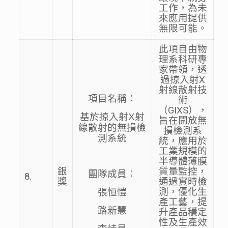
工作，為未
來應用提供
無限可能。
此項目由物
理系科研專
家帶領，透
過掠入射X
射線散射技
項目名稱：
術
（GIXS），
基於掠入射X射
旨在開放無
線散射的無損檢
損檢測系
測系統
統，應用於
工業規模的
半導體薄膜
銀
質量監控，
團隊成員︰
8.
獎
通過實時檢
測，優化生
張恒愷
產工藝，提
路新慧
升產品穩定
性及生產效