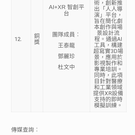
術，創新推
AI+XR 智創平
出「人人導
台
演」平台，
旨在簡化劇
本創作與場
景設計流
團隊成員︰
銅
12.
程。通過AI
獎
工具，構建
王泰龍
超寫實3D場
鄧麗珍
景，應用於
影視製作和
杜文中
專業培訓。
同時，此項
目針對醫療
和工業領域
提供XR設備
支持的即時
模擬訓練。
傳媒查詢︰