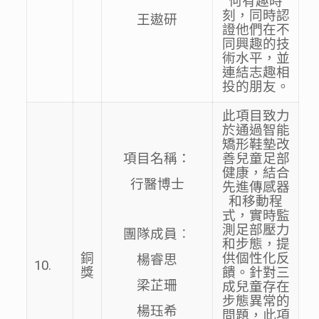
何有趣時
刻，同時認
王遨研
證他們在不
同興趣的技
術水平，並
連結志趣相
投的朋友。
此項目致力
於通過智能
矯形鞋墊改
項目名稱：
善兒童足部
健康，結合
行醫博士
先進傳感器
和移動程
式，實時監
測足部壓力
團隊成員︰
和步態，提
銅
供個性化反
楊睿思
10.
獎
饋。針對三
梁芷珊
成兒童存在
步態異常的
楊珏希
問題，此項