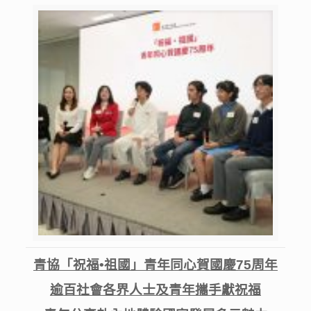
青協「祝福
•
祖國」青年同心賀國慶
75
周年
逾百社會各界人士及青年攜手獻祝福