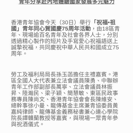
青年分享赴內地體驗國家發展多元魅力
香港青年協會今天（30日）舉行
「祝福
•
祖
國」青年同心賀國慶
75
周年活動
，由18區青
年、現場逾百名青年及社會各界人士，分別
透過精心製作的短片及手寫愛心祝福語送上
誠摯祝福，共同慶祝中華人民共和國成立75
周年。
勞工及福利局局長孫玉菡擔任主禮嘉賓。港
區全國人大代表兼立法會議員陳勇、中聯辦
青年工作部副部長萬寧、立法會議員林振
昇、陸瀚民、梁子穎、簡慧敏、東區民政事
務專員陳尚文、香港青年協會會長陳維安、
總幹事徐小曼、龍傳基金主席兼青協委員黃
嘉純律師、龍傳基金義務秘書兼心連心學院
院長譚贛蘭教授等嘉賓，與現場一眾青年參
與祝酒儀式。