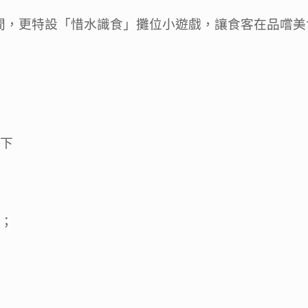
」期間，更特設「惜水識食」攤位小遊戲，讓食客在品嚐
地下
時；