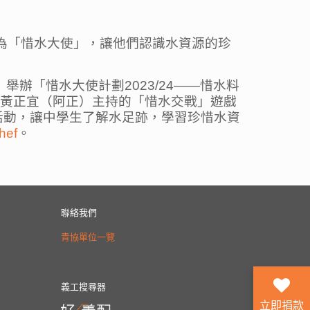
成為「惜水大使」，讓他們認識水資源的珍
舉辦「惜水大使計劃2023/24——惜水料
」黃正宜（阿正）主持的「惜水交戰」遊戲
活動，讓中學生了解水足跡，學習珍惜水資
hef
。
聯絡我們
青協單位一覽
義工搜尋器
立即捐款