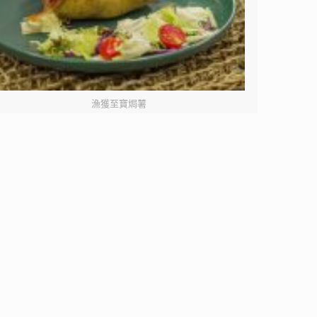
漁獲至寶焗薯