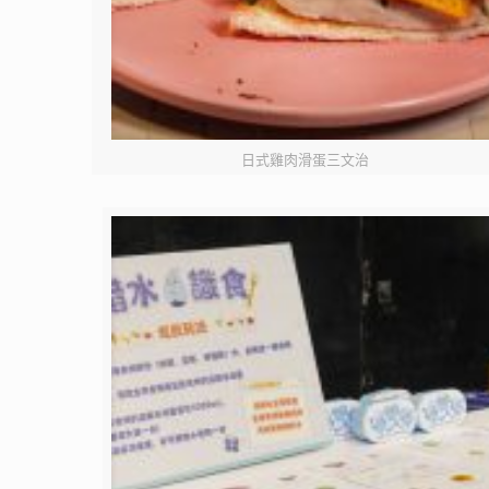
日式雞肉滑蛋三文治