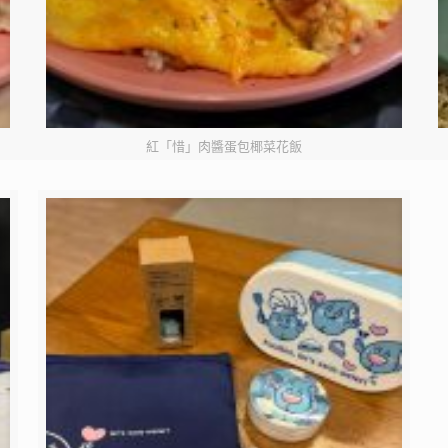
紅「惜」肉醬蛋包椰菜花飯