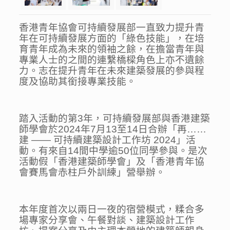
香港青年協會可持續發展部一直致力提升青
年在可持續發展方面的「綠色技能」，在培
育青年成為未來的領袖之餘，在擔當青年與
專業人士的之間的連繫橋樑角色上亦不遺餘
力。志在提升青年在未來建築發展的參與程
度及協助其銜接專業技能。
踏入活動的第3年，可持續發展部與香港建築
師學會於
2024
年
7
月
13
至
14
日合辦「再……
建 —— 可持續建築設計工作坊
2024
」活
動。有來自14間中學逾50位同學參與。是次
活動假「香港建築師學會」及「香港青年協
會賽馬會赤柱戶外訓練」營舉辦。
本年度首次以兩日一夜的宿營模式，糅合多
場專家分享會、午餐對談、建築設計工作