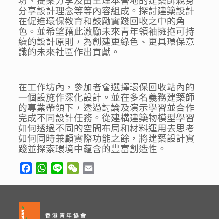
坊、提案分享及由主理本營地的建築師親身
分享設計理念等等內容組成。探討建築設計
在促進環保教育和鼓勵實踐回收之中的角
色。並希望藉此激勵未來青年領袖擁抱可持
續的設計原則，為創建更綠色、更具環保意
識的未來社區作出貢獻。
在工作坊內，參加者會選擇環保回收站內的
一個設施作深化設計。並在多名義務建築師
的專業帶領下，透過討論及演示學習並合作
完成不同設計任務。從建構建築物模型學習
如何透過不同的空間布局和材料運用去思考
如何同時兼顧實際功能之餘，將建築設計實
踐並探索環境中蘊含的豐富創造性。
Facebook
WhatsApp
Line
WeChat
Email