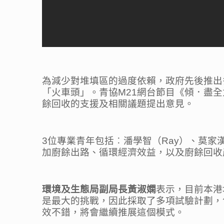
為減少對堆填區的過度依賴，政府先後推出
「火車頭」。青協M21網台節目《傾．盡
餘回收的支援及相關議題提出意見。
3位專業青年包括︰潘學智（Ray）、莫家漢
加廚餘出路、循環經濟效益，以及廚餘回收
環境及生態局副局長黃淑嫻
表示，目前本港
是最大的挑戰，因此採取了多項試驗計劃，
效不錯，將會繼續推展這個模式。