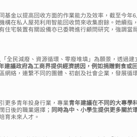
基金以提高回收方面的作業能力及效率，截至今年6月
機構在私人屋苑利用智能回收筒來收集廚餘。她續指
有住宅裝置有關設備亦已委聘進行顧問研究，強調當
，以「全民減廢、資源循環、零廢堆填」為願景，透過
年建議政府為工商界提供經濟誘因，例如捐贈剩食或
區網絡，連繫不同的團體、初創及社會企業，發展循
引更多青年投身行業，專業
青年建議在不同的大專學
闊日後的職業選擇；
同時為中、小學生提供更多關於
培育未來人才。