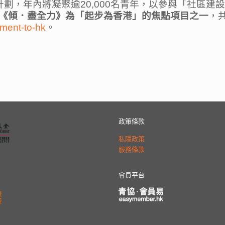
劃，年內將凝聚逾20,000名青年，以參與「社區
《傾．盡全力》為「起步為香港」的焦點項目之一
，
tment-to-hk
。
政策條款
私隱政策
服務條款
會員平台