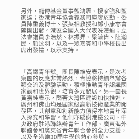
另外，龍傳基金董事藍鴻震、樓家強和藍
家達；香港青年協會義務司庫廖於勤、委
員陳重義博士、張英相教授和鄭小康亦會
隨團出發。港區全國人大代表冼漢迪；立
法會議員李浩然、林振昇、梁毓偉、陸瀚
民、顏汶羽，以及一眾嘉賓和中學校長出
席出發禮，以示支持。
「高鐵青年號」團長陳維安表示，是次考
察團的反應非常熱烈，青協將持續舉辦各
類交流及體驗活動，積極推動青年認識國
家觀和世界觀，培育多元發展。另一團長
黃嘉純表示，隨著大灣區建設加快推進，
廣州和佛山均是國家級高新技術產業的開
發區，其創意和創新能力值得本地青年深
入探究和學習。他們亦感謝港鐵公司、中
央政府駐港聯絡辦青年工作部、廣東海外
聯誼會和廣東省青年聯合會的全力支援，
以及全港逾30間中學的熱心參與。