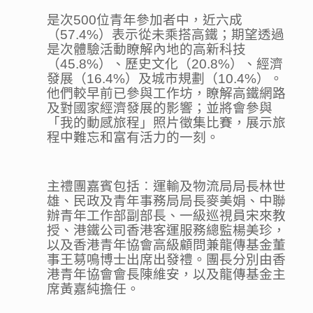
是次500位青年參加者中，近六成
（57.4%）表示從未乘搭高鐵；期望透過
是次體驗活動瞭解內地的高新科技
（45.8%）、歷史文化（20.8%）、經濟
發展（16.4%）及城市規劃（10.4%）。
他們較早前已參與工作坊，瞭解高鐵網路
及對國家經濟發展的影響；並將會參與
「我的動感旅程」照片徵集比賽，展示旅
程中難忘和富有活力的一刻。
主禮團嘉賓包括︰運輸及物流局局長林世
雄、民政及青年事務局局長麥美娟、中聯
辦青年工作部副部長、一級巡視員宋來教
授、港鐵公司香港客運服務總監楊美珍，
以及香港青年協會高級顧問兼龍傳基金董
事王䓪鳴博士出席出發禮。團長分別由香
港青年協會會長陳維安，以及龍傳基金主
席黃嘉純擔任。