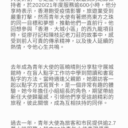
持者，於2020/21年度服務逾600小時，他分
享時表示，香港飽受疫情影響，旅遊業受到
嚴重打擊，然而青年大使有著燃亮東方之珠
的同一目標和夢想，推動他們一直前行。他
回想參與「香港．大城小區」的西九龍項目
時，從廖孖記和陳枝記老刀莊的故事中，感
受到前人可貴的傳承精神，以及後人延續的
熱情，令他心生共鳴。
去年成為青年大使的區曉晴則分享駐守展城
館時，在盲人點字工作坊中學到閱讀和書寫
點字的方法。當時適逢父親節，她跟訪客一
起以點字方式寫賀卡，是一個非常有趣的體
驗。她今年擔任小組組長的角色，期望帶給
新任大使歸屬感，引領他們享受這趟精彩的
旅程，彼此關懷，成為互相扶持的同伴。
過去一年，青年大使為旅客和市民提供逾2.7