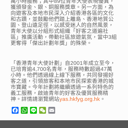
萬小時服務；其中89位青年大使表現優異，
獲頒發金、銀、銅服務獎章。另一方面，為
向遊客及本地市民深入介紹香港各區的文化
和古蹟，並鼓勵他們踏上離島、香港地質公
園、登山遠足徑，以感受迷人的自然風景，
青年大使以分組形式組織「好客之道遍社
區」推廣活動，帶動社區旅遊氣氛，當中3組
更奪得「傑出計劃年獎」的殊榮。
「香港青年大使計劃」自2001年成立至今，
已培育逾4,700名青年，服務時數超過47萬
小時。他們透過線上線下服務，共同發揚好
客之道，引領旅客和本地市民探索香港的城
市寶藏。今年計劃將繼續透過一系列特色的
義工服務，啟迪青年的好客及優質服務精
神。詳情請瀏覽網站
yas.hkfyg.org.hk
。
Facebook
WhatsApp
Line
WeChat
Email