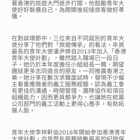
著香港的旅遊大門逐步打開，他鼓勵青年大
使好好裝備自己，為開關後迎接旅客做好準
備。
在對談環節中，三位來自不同屆別的青年大
使分享了他們對「旅遊傳承」的看法。年資
最長的青年大使潘尹婷自2013年加入「香港
青年大使計劃」，雖然踏入職場已一段日
子，她仍於本年度擔任小組組長一職，期望
團結更多志同道合的朋友，一同推廣香港之
美。她分享在數次求職面試時，發現不少僱
主看重應徵者的義工服務經驗，認為義工會
有更佳的溝通、時間管理、團隊協作和項目
組織能力，因而更具競爭力，也讓她在統籌
公司部門的義工活動上更得心應手，有助拓
展人脈。
青年大使李梓軒由2016年開始參加香港青年
大使計劃，亦是歷年服務時數最高的紀錄保