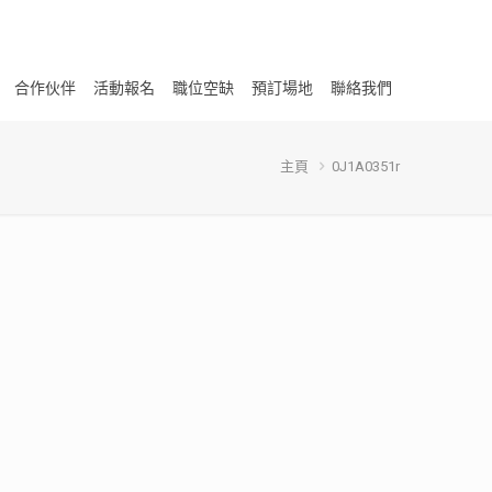
合作伙伴
活動報名
職位空缺
預訂場地
聯絡我們
主頁
0J1A0351r