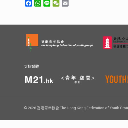
Facebook
WhatsApp
Line
WeChat
Email
支持媒體
© 2026 香港青年協會 The Hong Kong Federation of Youth Groups.