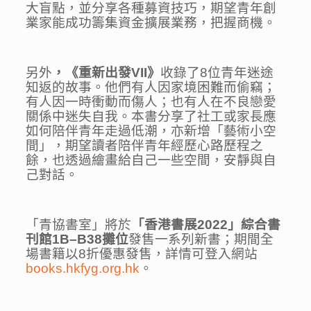
大盲點，並分享各種募資技巧，期望青年創
業家能成功籌集資金擴展業務，把握商機。
另外
，《重新出發
VII
》
收錄了
8
位青年迷途
知返的故事。他們有人因家境困難而偷竊；
有人因一時衝動而傷人；也有人在不良戀愛
關係中迷失自我。本書分享了社工或家長應
如何陪伴青年走過低潮，亦新增「藝術小空
間」，期望讀者陪伴青年經歷心路歷程之
餘，也透過繪畫給自己一些空間，安靜與自
己對話。
「青協書室」將於
「香港書展
202
2
」綜合書
刊館
1
B
–
B
38
攤位
發售一系列新書；期間全
場書籍以
8
折優惠發售，詳情可登入網站
books.hkfyg.org.hk
。