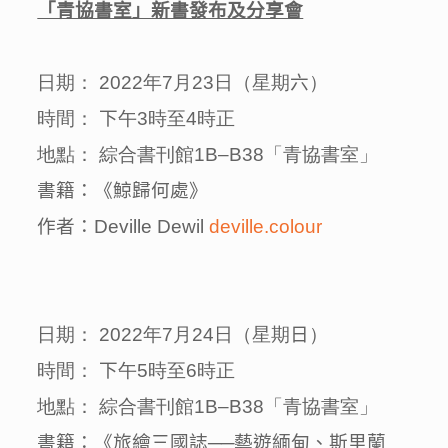
「青協書室」新書發布及分享會
日期：
2022
年
7
月
23
日（星期
六
）
時間：
下
午
3
時至
4
時正
地點：
綜合書刊館
1
B
–
B
38
「青協書室」
書籍：《鯨歸何處》
作者：Deville Dewil
deville.colour
日期：
2022
年
7
月
24
日（星期
日
）
時間：
下
午
5
時至
6
時正
地點：
綜合書刊館
1
B
–
B
38
「青協書室」
書籍：《旅繪三國誌
──
藝遊緬甸、斯里蘭