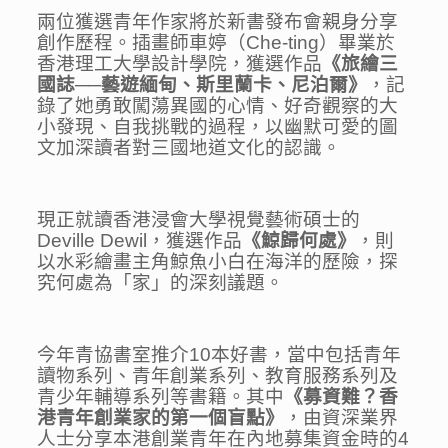
兩位獲選青年作家將於新書發布會親身分享
創作歷程。插畫師車婷（
Che-ting
）畢業於
香港理工大學設計學院，獲選作品
《旅繪三
國誌
──
藝遊緬甸、斯里蘭卡、尼泊爾》
，記
錄了她勇敢闖蕩異國的心情、好奇觀察的大
小發現、自我挑戰的過程，以幽默可愛的圖
文加深讀者對三國地道文化的認識。
現正就讀香港浸會大學視覺藝術碩士的
Deville Dewil，獲選作品
《鯨歸何處》
，則
以水彩繪畫主角鯨魚小白在海洋的歷險，探
究何處為「家」的深刻議題。
今年青協書室推介
10
本好書，當中包括青年
讀物系列、青年創業系列、教育服務系列及
青少年輔導系列等書籍。其中
《募資難？香
港青年創業家的第一個盲點》
，由資深業界
人士分享本港創業青年在內地募集資金時的
4