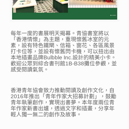
每年一度的書展明天揭幕。
青協書室將以
「香港情懷」為主題，重現懷舊冰室的元
素，設有特色鐵閘、信箱、窗花、各區風景
打卡位等，並設有懷舊閃卡機，可以扭出由
本地插畫品牌
Bulbble Inc.
設計的精美小卡。
歡迎公眾到綜合書刊館
1B-B38
攤位參觀，並
感受閱讀氣氛。
香港青年協會致力推動閱讀及創作文化，自
2016
年推出「青年作家大招募計劃」，鼓勵
青年執筆創作，實現出書夢。本年度兩位青
年作家新書出爐，透過文字和插畫，分享年
輕人獨一無二的創作及故事。