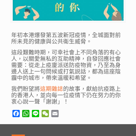
年初本港爆發第五波新冠疫情，全城面對前
所未見的健康與公共衛生威脅。
這段艱難時期，可幸社會上不同角落的有心
人，以關愛無私的互助精神，自發回應社會
需要：從走上疫廈派送防疫物資，乃至為身
邊人送上一句問候或打氣説話，都為這座陰
霾中的城市，帶來溫暖和希望。
我們盼望將
這期雜誌
的故事，獻給抗疫路上
的香港人，並向每一位疫情下仍在努力的你
衷心說一聲「謝謝」！
Facebook
WhatsApp
Line
WeChat
Email