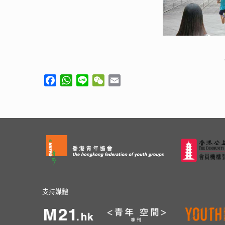
Facebook
WhatsApp
Line
WeChat
Email
支持媒體