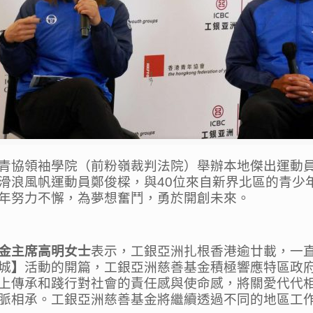
青
協領袖學院（前粉嶺裁判法院）
舉辦本地傑出運動
滑浪風帆運動員鄭俊樑，與
40
位來自新界
北區的青少
年努力不懈，為夢想奮鬥，
勇於開創未來。
金主席高明女士
表示，
工銀亞洲扎根香港逾
廿載
，一
城
】
活動的開篇，
工銀亞洲慈善基金
積極
響應特區
政
上傳承和踐行對社會的責任感與使命感，將關愛代代
脈相承。
工銀亞洲慈善基金將繼續透過不同的地區工