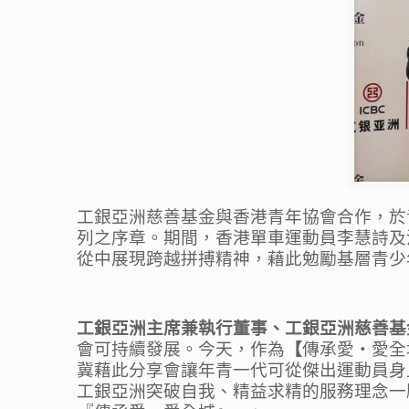
工銀亞洲慈善基金與香港青年協會合作，
於
列之序章。
期間，
香港單車運動員李慧詩及
從中展現
跨越
拼搏
精神，藉此勉勵基層青少
工銀亞洲主席兼執行董事、工銀亞洲慈善基
會
可持續
發展。
今天，作為
【
傳承愛
‧
愛全
冀
藉此
分享會
讓
年青一代
可
從傑出運動
員身
工銀亞洲突
破
自我、
精益求精的服務理念一