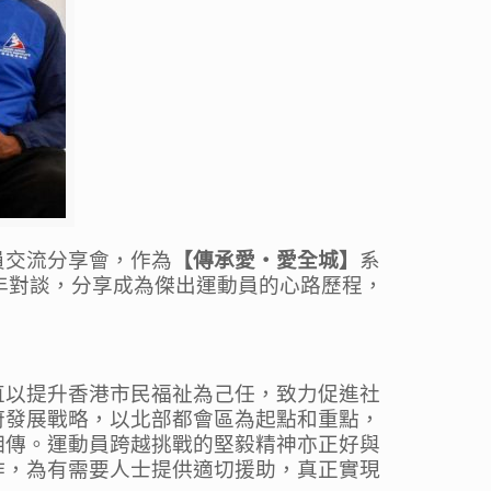
員交流分享會，
作
為
【傳承愛
‧
愛全城】
系
年對談，分享成為傑出運動員的心路歷程，
直
以提升香港市民福祉為己任，
致力促
進
社
府
發展戰略，
以北部都會區為起點和重點，
相傳。
運動
員跨越挑戰的堅毅精神
亦
正好與
作
，
為有需要人士提供適
切援助，真正實現