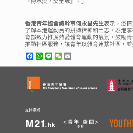
『
傳承愛
‧
愛全城
』
。
」
香港青年協會總幹事何永昌先生
表示，
疫情
了解本港運動員的拼搏精神和鬥志，為港奪
育部致力推廣熱愛體育運動的氣氛，
鼓勵青
推動社區服務，
讓青年以體育連繫社區
，並
Facebook
WhatsApp
Line
WeChat
Email
支持媒體