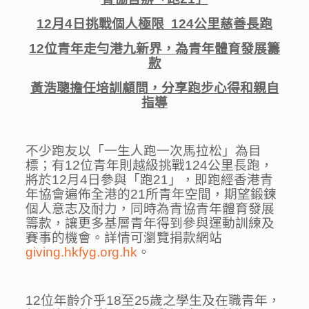
12
月
4
日挑戰個人極限
124
公里慈善長跑
12
位青年走勻港九新界，為青年體育發展籌
款
黃浩聰擔任培訓顧問，分享跑步心得和親自
指導
不少跑友以「一生人跑一次馬拉松」為目
標；有12位青年則越級挑戰124公里長跑，
將於12月4日參與「跑21」，即跑經香港青
年協會遍佈全港的21所青年空間，期望鍛鍊
個人意志及耐力，同時為青協青年體育發展
籌款，讓更多基層青年得到參與運動訓練及
賽事的機會。詳情可瀏覽捐款網站
giving.hkfyg.org.hk
。
12位年齡介乎18至25歲之學生及在職青年，