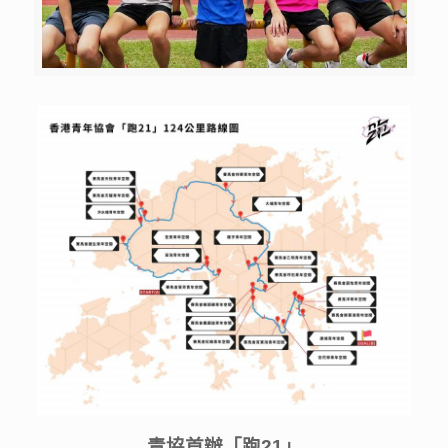
青協首辦「跑
21
」