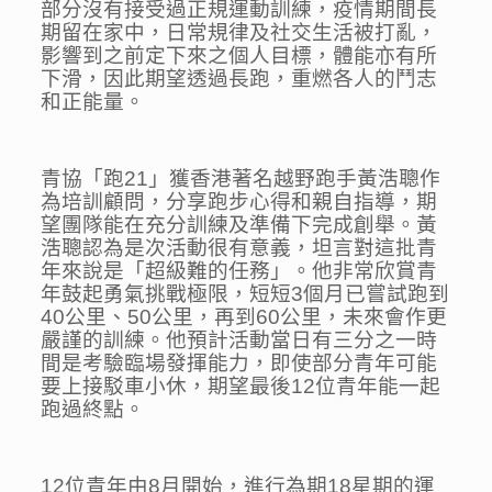
部分沒有接受過正規運動訓練，疫情期間長
期留在家中，日常規律及社交生活被打亂，
影響到之前定下來之個人目標，體能亦有所
下滑，因此期望透過長跑，重燃各人的鬥志
和正能量。
青協「跑21」獲香港著名越野跑手黃浩聰作
為培訓顧問，分享跑步心得和親自指導，期
望團隊能在充分訓練及準備下完成創舉。黃
浩聰認為是次活動很有意義，坦言對這批青
年來說是「超級難的任務」。他非常欣賞青
年鼓起勇氣挑戰極限，短短3個月已嘗試跑到
40公里、50公里，再到60公里，未來會作更
嚴謹的訓練。他預計活動當日有三分之一時
間是考驗臨場發揮能力，即使部分青年可能
要上接駁車小休，期望最後12位青年能一起
跑過終點。
12位青年由8月開始，進行為期18星期的運