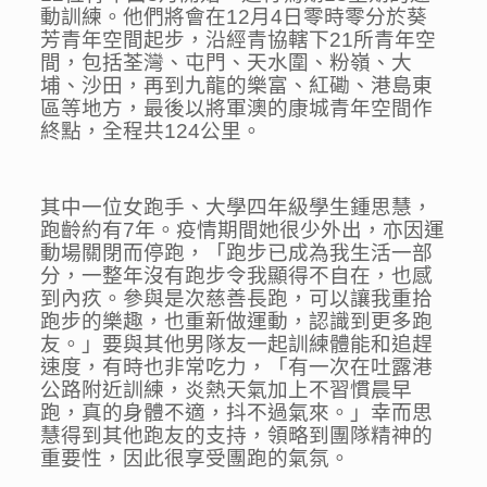
動訓練。他們將會在12月4日零時零分於葵
芳青年空間起步，沿經青協轄下21所青年空
間，包括荃灣、屯門、天水圍、粉嶺、大
埔、沙田，再到九龍的樂富、紅磡、港島東
區等地方，最後以將軍澳的康城青年空間作
終點，全程共124公里。
其中一位女跑手、大學四年級學生鍾思慧，
跑齡約有7年。疫情期間她很少外出，亦因運
動場關閉而停跑，「跑步已成為我生活一部
分，一整年沒有跑步令我顯得不自在，也感
到內疚。參與是次慈善長跑，可以讓我重拾
跑步的樂趣，也重新做運動，認識到更多跑
友。」要與其他男隊友一起訓練體能和追趕
速度，有時也非常吃力，「有一次在吐露港
公路附近訓練，炎熱天氣加上不習慣晨早
跑，真的身體不適，抖不過氣來。」幸而思
慧得到其他跑友的支持，領略到團隊精神的
重要性，因此很享受團跑的氣氛。