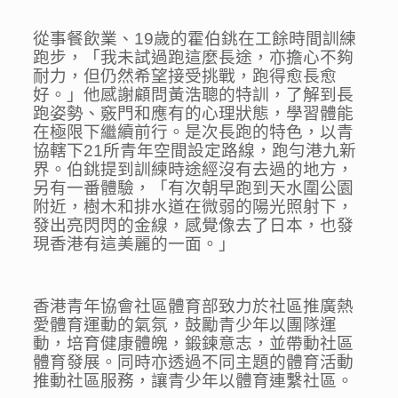
從事餐飲業、19歲的霍伯銚在工餘時間訓練
跑步，「我未試過跑這麼長途，亦擔心不夠
耐力，但仍然希望接受挑戰，跑得愈長愈
好。」他感謝顧問黃浩聰的特訓，了解到長
跑姿勢、竅門和應有的心理狀態，學習體能
在極限下繼續前行。是次長跑的特色，以青
協轄下21所青年空間設定路線，跑勻港九新
界。伯銚提到訓練時途經沒有去過的地方，
另有一番體驗，「有次朝早跑到天水圍公園
附近，樹木和排水道在微弱的陽光照射下，
發出亮閃閃的金線，感覺像去了日本，也發
現香港有這美麗的一面。」
香港青年協會社區體育部致力於社區推廣熱
愛體育運動的氣氛，鼓勵青少年以團隊運
動，培育健康體魄，鍛鍊意志，並帶動社區
體育發展。同時亦透過不同主題的體育活動
推動社區服務，讓青少年以體育連繫社區。