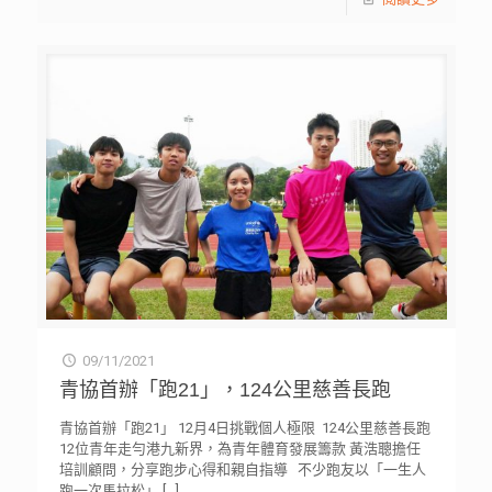
09/11/2021
青協首辦「跑21」，124公里慈善長跑
青協首辦「跑21」 12月4日挑戰個人極限 124公里慈善長跑
12位青年走勻港九新界，為青年體育發展籌款 黃浩聰擔任
培訓顧問，分享跑步心得和親自指導 不少跑友以「一生人
跑一次馬拉松」
[…]