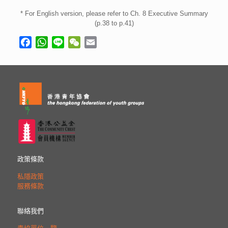
* For English version, please refer to Ch. 8 Executive Summary
(p.38 to p.41)
Facebook
WhatsApp
Line
WeChat
Email
政策條款
私隱政策
服務條款
聯絡我們