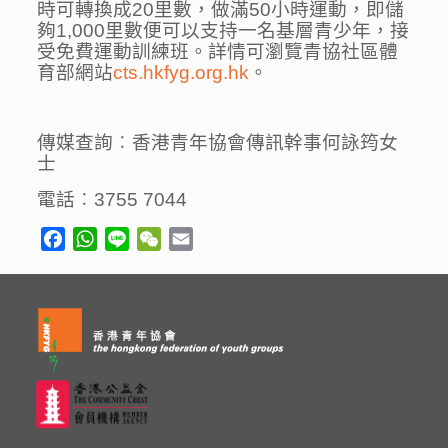
時可轉換成20里數，做滿50小時運動，即儲
夠1,000里數便可以支持一名基層青少年，接
受免費運動訓練班。詳情可瀏覽青協社區體
育部網站
cts.hkfyg.org.hk
。
傳媒查詢︰
香港青年協會
傳訊幹事何詠筠女
士
電話︰
3755 7044
Facebook
WhatsApp
Line
WeChat
Email