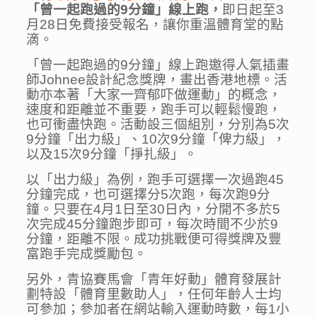
「曾一起跑過的
9
分鐘」線上跑，
即日起至3
月28日免費接受報名，讓你重溫體育堂的點
滴。
「曾一起跑過的9分鐘」線上跑邀得人氣插畫
師Johnee設計紀念獎牌，畫出香港地標。活
動亦本著「大家一齊郁吓做運動」的概念，
速度和距離並不重要，跑手可以輕鬆慢跑，
也可衝盡快跑。活動設三個組別，分別為5次
9分鐘「出力級」、10次9分鐘「俾力級」，
以及15次9分鐘「掙扎級」。
以「出力級」為例，跑手可選擇一次過跑45
分鐘完成，也可選擇分5次跑，每次跑9分
鐘。只要在4月1日至30日內，分開不多於5
次完成45分鐘跑步即可，每次時間不少於9
分鐘，距離不限。成功挑戰便可得獎牌及豐
富跑手完成獎勵包。
另外，青協賽馬會「青年好動」體育發展計
劃特設「體育里數助人」，任何年齡人士均
可參加；參加者在網站輸入運動時數，每1小