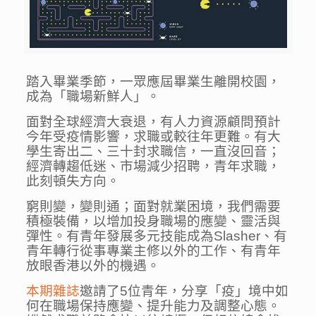
踏入畢業季節，一眾應屆畢業生離開校園，
成為「職場新鮮人」。
面對全球經濟大衰退，有人力資源顧問預計
今年受疫情影響，求職或較往年更難。有大
學生寄出二、三十封求職信，一直沒回音；
經濟轉趨低迷、市場減少招聘，青年求職，
此刻頓失方向。
窮則變，變則通；面對就業困境，我們需要
積極裝備，以增加投身職場的應變、靈活與
彈性。有青年發展多元技能成為Slasher、有
青年轉行從事專業主修以外的工作、有青年
放眼香港以外的機遇。
本期雜誌
邀請了5位青年，分享「疫」境中如
何在職場保持應變、提升能力及調整心態。