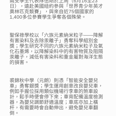
兩支學生代表隊伍剛於上周（6月16至23
日），遠赴美國紐約參與「世界青少年英才
奧林匹克競賽」，與來自近75個國家的
1,400多位參賽學生爭奪各個殊榮。
聖保祿學校以「六族元素納米粒子——降解
有害染料及去除汞離子」勇奪科學組別金
獎；學生研究不同的六族元素納米粒子及氧
化石墨烯，以降解染料中的有害物質及阻隔
汞離子，減低有害染料和重金屬對海洋生態
的損害。
裘錦秋中學（元朗）則憑「智能安全嬰兒
車」勇奪銀獎；學生運用創意改良嬰兒車，
例如手握位採用類似機場行李車的煞車設
計，鬆手時便會停下來；車背配備溫度檢測
器，為嬰兒調節舒適溫度；車底亦加上橫
杆，有需要時會自動伸出，避免嬰兒車翻
倒。