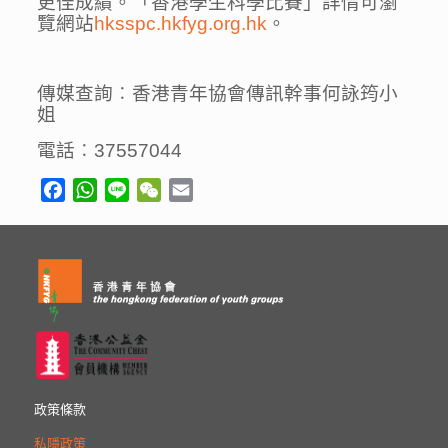
更佳成績。「香港學生科學比賽」詳情可瀏
覽網站
hksspc.hkfyg.org.hk
。
傳媒查詢︰香港青年協會傳訊幹事何詠筠小
姐
電話︰37557044
Facebook
WhatsApp
Line
WeChat
Email
政策條款
私隱政策