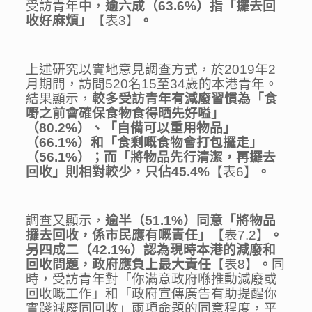
受訪青年中，
逾六成（
63.6%
）
指
「攞去回
收好麻煩」
【表3】
。
上述研究以實地意見調查方式，於2019年2
月期間，訪問520名15至34歲的本港青年。
結果顯示，
較多受訪青年有減廢習慣為「食
嘢之前會確保食物食得晒先好嗌」
（
80.2%
）、「自備可以重用物品」
（
66.1%
）和「食剩嘅食物會打包攞走」
（
56.1%
）；而
「將物品先行清潔，再攞去
回收」則相對較少，只佔
45.4%
【表6】
。
調查又顯示，
逾
半（
51.1%
）同意「將物品
攞去回收，係市民應有嘅責任」
【表7.2】
。
另四成二（
42.1%
）認為現時
本
港
的
減廢和
回收問題，政府應負上最大責任
【表8】
。
同
時，受訪青年對「你滿意政府喺推動減廢或
回收嘅工作」和「政府宣傳廣告有助提醒你
實踐減廢同回收」兩項命題的同意程度，平