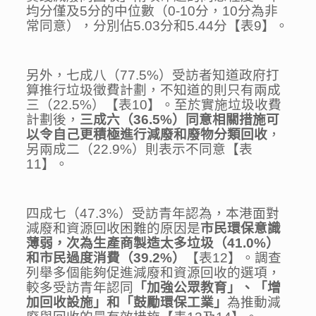
均分僅及5分的中位數（0-10分，10分為非
常同意），分別佔5.03分和5.44分【表9】。
另外，七成八（77.5%）受訪者知道政府打
算推行垃圾徵費計劃，不知道的則只有兩成
三（22.5%）【表10】。至於實施垃圾收費
計劃後，
三成六（
36.5%
）同意相關措施可
以令自己更積極進行減廢和廢物分類回收
，
另兩成二（22.9%）則表示不同意【表
11】。
四成七（47.3%）受訪青年認為，本港面對
減廢和資源回收困難的原因是
市民環保意識
薄弱，次為生產商製造太多垃圾
（
41.0%
）
和市民過度消費（
39.2%
）
【表12】。調查
列舉多個能夠促進減廢和資源回收的選項，
較多受訪青年認同
「加強公眾教育」、「增
加回收設施」和「鼓勵環保工業」
為推動減