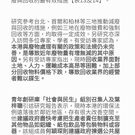
廢與回收的最有效措施【表13及14】。
研究參考台北、首爾和柏林等三地推動減廢
與回收的措施，例如三地在廢物徵費和強制
回收等方面，均取得一定成效。另研究亦深
入訪問多位專家、學者。有受訪專家認為，
本
港與廢物處理有關的政策和法規仍未完
善，是導致近年廢物量有增無減的其中原
因。
另有受訪專家指出，現時
回收業界面對
土地、人力、運輸成本高昂等困難，加上部
分回收物料價格下跌，導致回收業界的經營
者難以謀生。
青年創研庫「社會與民生」組別召集人及葉
梓聰
引述研究報告表示，現時本港的環保法
例遠落後於鄰近地區，存有很大改善空間。
他
建議政府盡快考慮把生產者責任制擴充至
其他物品如鋁罐、紙包飲品等包裝物料或容
器
。該組成員
何穎琛
則
建議政府揀選公共屋