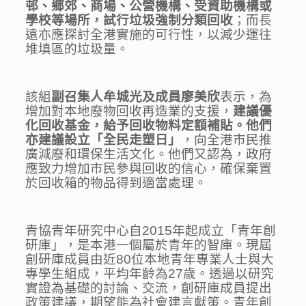
邨、鄉郊、商場、公營機構、受資助機構或
學校等場所，試行垃圾強制分類回收
；而長
遠亦應探討全港實施的可行性，以減少運往
堆填區的垃圾量。
該組
副召集人牟城光及成員廖美欣
表示，為
增加對本地廢物回收再造業的支援，
建議優
化回收基金，給予回收物料定額補貼。他們
亦建議設立「全民走塑日」
，向全港市民推
廣減廢和環保生活文化。他們又認為，政府
應致力增加市民參與回收的信心，確保棄置
於回收箱的物品得到適當處理。
青協青年研究中心自2015年起成立「青年創
研庫」，是本港一個屬於青年的智庫。現屆
創研庫成員由近80位本地青年專業人士與大
專學生組成，平均年齡為27歲。透過以研究
實證為基礎的討論、交流，創研庫成員提出
政策建議，期望能為社會建言獻策。青年創