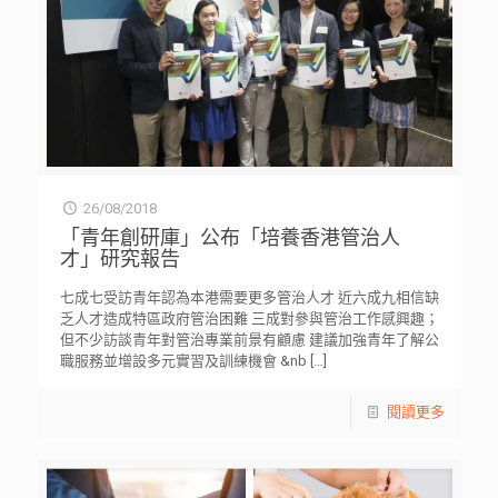
26/08/2018
「青年創研庫」公布「培養香港管治人
才」研究報告
七成七受訪青年認為本港需要更多管治人才 近六成九相信缺
乏人才造成特區政府管治困難 三成對參與管治工作感興趣；
但不少訪談青年對管治專業前景有顧慮 建議加強青年了解公
職服務並增設多元實習及訓練機會 &nb
[…]
閱讀更多