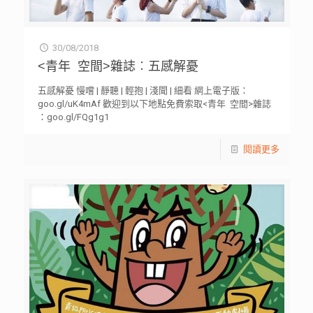
30/08/2018
<青年 空間>雜誌︰五感解憂
五感解憂 慢嚐 | 靜聽 | 輕抱 | 淺聞 | 細看 網上電子版：
goo.gl/uK4mAf 歡迎到以下地點免費索取<青年 空間>雜誌
：goo.gl/FQg1g1
閱讀更多