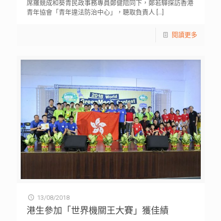
席羅競成和葵青民政事務專員鄭健陪同下，鄭若驊探訪香港
青年協會「青年違法防治中心」，聽取負責人
[…]
閱讀更多
13/08/2018
港生參加「世界機關王大賽」獲佳績