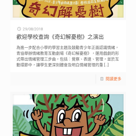
29/08/2018
歡迎學校查詢《奇幻解憂樹》之演出
為進一步配合小學的學習主題及鼓勵青少年正面認識情緒，
青協舉辦情緒教育互動劇場《奇幻解憂樹》，運用戲劇的形
式帶出情緒管理三步曲，包括︰覺察、表達、管理，並於互
動環節中，讓學生更深刻體會及明白情緒管理的重
[…]
閱讀更多