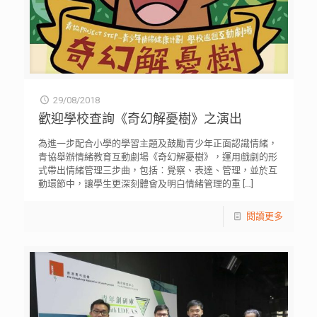
29/08/2018
歡迎學校查詢《奇幻解憂樹》之演出
為進一步配合小學的學習主題及鼓勵青少年正面認識情緒，
青協舉辦情緒教育互動劇場《奇幻解憂樹》，運用戲劇的形
式帶出情緒管理三步曲，包括︰覺察、表達、管理，並於互
動環節中，讓學生更深刻體會及明白情緒管理的重
[…]
閱讀更多